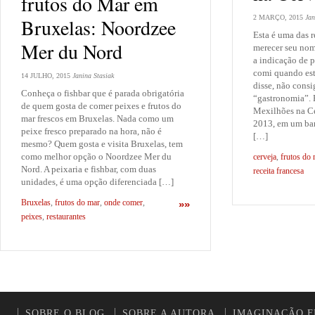
frutos do Mar em
2 MARÇO, 2015
Jan
Bruxelas: Noordzee
Esta é uma das r
Mer du Nord
merecer seu nom
a indicação de p
comi quando est
14 JULHO, 2015
Janina Stasiak
disse, não cons
Conheça o fishbar que é parada obrigatória
“gastronomia”. 
de quem gosta de comer peixes e frutos do
Mexilhões na C
mar frescos em Bruxelas. Nada como um
2013, em um ba
peixe fresco preparado na hora, não é
[…]
mesmo? Quem gosta e visita Bruxelas, tem
como melhor opção o Noordzee Mer du
cerveja
,
frutos do
Nord. A peixaria e fishbar, com duas
receita francesa
unidades, é uma opção diferenciada […]
Bruxelas
,
frutos do mar
,
onde comer
,
»»
peixes
,
restaurantes
SOBRE O BLOG
SOBRE A AUTORA
IMAGINAÇÃO F