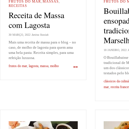
FRUTOS DO MAR
,
MASSAS
,
FRUTOS DO 
RECEITAS
Bouilla
Receita de Massa
ensopad
com Lagosta
tradicio
30 MARÇO, 2022
Janina Stasiak
Marsel
Mais uma receita de massa para o blog – no
caso, de molho de lagosta para quem ama
18 JANEIRO, 2022
J
uma bela pasta. Receita simples, para uma
O Bouillabaisse
refeição luxuosa.
tradicional de M
frutos do mar
,
lagosta
,
massa
,
molho
»»
um dos clássicos
testados pelo b
clássicos da culiná
mar
,
receita france