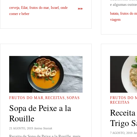
e algumas outra
cerveja
,
Eilat
,
frutos do mar
,
Israel
,
onde
»»
batata
,
frutos do m
comer e beber
viagem
FRUTOS DO MAR
,
RECEITAS
,
SOPAS
FRUTOS DO 
RECEITAS
Sopa de Peixe a la
Receita
Rouille
Trigo S
21 AGOSTO, 2019
Janina Stasiak
7 AGOSTO, 2019
Ja
Receita de Sopa de Peixe a la Rouille, mais