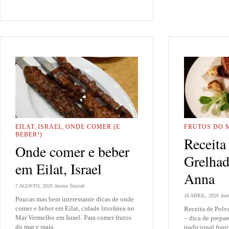
EILAT
,
ISRAEL
,
ONDE COMER (E
FRUTOS DO 
BEBER!)
Receita
Onde comer e beber
Grelhad
em Eilat, Israel
Anna
7 AGOSTO, 2020
Janina Stasiak
16 ABRIL, 2020
Jani
Poucas mas bem interessante dicas de onde
comer e beber em Eilat, cidade litorânea no
Receita de Polv
Mar Vermelho em Israel. Para comer frutos
– dica de prepa
do mar e mais.
tradicional fr