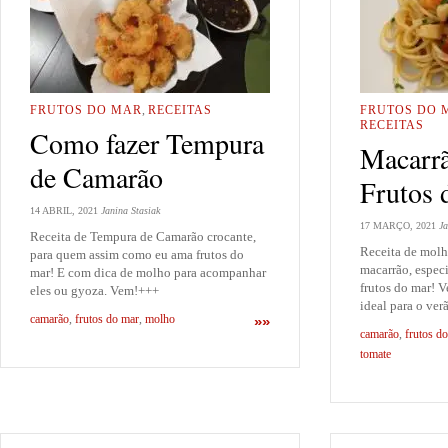
FRUTOS DO MAR
,
RECEITAS
FRUTOS DO 
RECEITAS
Como fazer Tempura
Macarr
de Camarão
Frutos 
14 ABRIL, 2021
Janina Stasiak
17 MARÇO, 2021
Ja
Receita de Tempura de Camarão crocante,
Receita de molh
para quem assim como eu ama frutos do
macarrão, espec
mar! E com dica de molho para acompanhar
frutos do mar! V
eles ou gyoza. Vem!+++
ideal para o ver
camarão
,
frutos do mar
,
molho
»»
camarão
,
frutos d
tomate