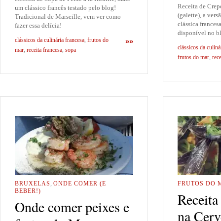
Receita de Crep
um clássico francês testado pelo blog!
(galette), a ver
Tradicional de Marseille, vem ver como
clássica frances
fazer essa delícia!
disponível no b
clássicos da culinária francesa
,
frutos do
»»
clássicos da culiná
mar
,
receita francesa
,
sopa
frutos do mar
,
rece
BRUXELAS
,
ONDE COMER (E
FRUTOS DO 
BEBER!)
Receita
Onde comer peixes e
na Cerv