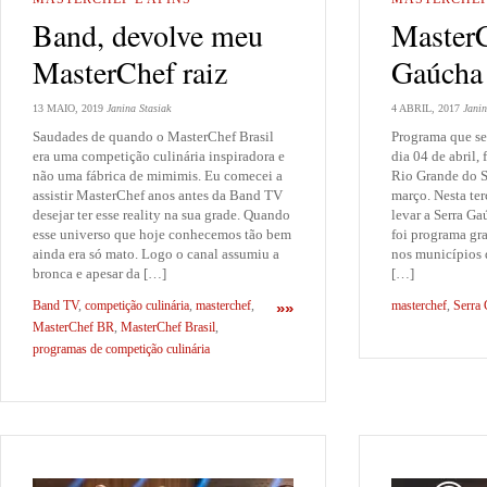
Band, devolve meu
MasterC
MasterChef raiz
Gaúcha
13 MAIO, 2019
Janina Stasiak
4 ABRIL, 2017
Janin
Saudades de quando o MasterChef Brasil
Programa que ser
era uma competição culinária inspiradora e
dia 04 de abril,
não uma fábrica de mimimis. Eu comecei a
Rio Grande do Su
assistir MasterChef anos antes da Band TV
março. Nesta ter
desejar ter esse reality na sua grade. Quando
levar a Serra Ga
esse universo que hoje conhecemos tão bem
foi programa g
ainda era só mato. Logo o canal assumiu a
nos municípios 
bronca e apesar da […]
[…]
Band TV
,
competição culinária
,
masterchef
,
masterchef
,
Serra
»»
MasterChef BR
,
MasterChef Brasil
,
programas de competição culinária