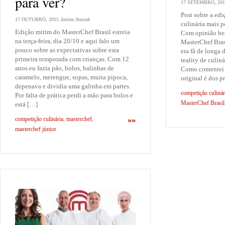
para ver?
17 SETEMBRO, 201
Post sobre a ediç
17 OUTUBRO, 2015
Janina Stasiak
culinária mais p
Edição mirim do MasterChef Brasil estreia
Com opinião be
na terça-feira, dia 20/10 e aqui falo um
MasterChef Brasi
pouco sobre as expectativas sobre esta
era fã de longa 
primeira temporada com crianças. Com 12
reality de culin
anos eu fazia pão, bolos, balinhas de
Como comentei n
caramelo, merengue, sopas, muita pipoca,
original é dos p
depenava e dividia uma galinha em partes.
competição culinár
Por falta de prática perdi a mão para bolos e
MasterChef Brasil
está […]
competição culinária
,
masterchef
,
»»
masterchef júnior