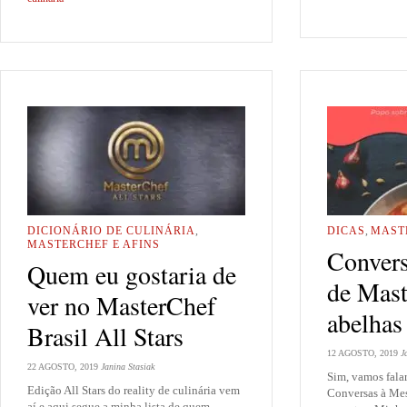
DICIONÁRIO DE CULINÁRIA
,
DICAS
,
MAST
MASTERCHEF E AFINS
Convers
Quem eu gostaria de
de Mast
ver no MasterChef
abelhas
Brasil All Stars
12 AGOSTO, 2019
J
22 AGOSTO, 2019
Janina Stasiak
Sim, vamos fala
Edição All Stars do reality de culinária vem
Conversas à Mesa
aí e aqui segue a minha lista de quem