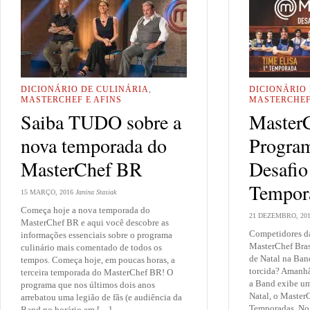
DICIONÁRIO DE CULINÁRIA
,
DICIONÁRIO
MASTERCHEF E AFINS
MASTERCHEF
Saiba TUDO sobre a
Master
nova temporada do
Program
MasterChef BR
Desafio
Tempor
15 MARÇO, 2016
Janina Stasiak
Começa hoje a nova temporada do
21 DEZEMBRO, 20
MasterChef BR e aqui você descobre as
Competidores d
informações essenciais sobre o programa
MasterChef Bras
culinário mais comentado de todos os
de Natal na Ban
tempos. Começa hoje, em poucas horas, a
torcida? Amanhã
terceira temporada do MasterChef BR! O
a Band exibe um
programa que nos últimos dois anos
Natal, o MasterC
arrebatou uma legião de fãs (e audiência da
Temporadas. No 
Band no horário em […]