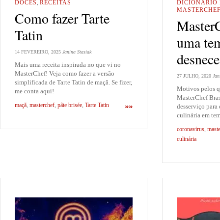
DOCES
,
RECEITAS
DICIONÁRIO
MASTERCHEF
Como fazer Tarte
MasterC
Tatin
uma te
14 FEVEREIRO, 2025
Janina Stasiak
desnece
Mais uma receita inspirada no que vi no
MasterChef! Veja como fazer a versão
27 JULHO, 2020
Jan
simplificada de Tarte Tatin de maçã. Se fizer,
Motivos pelos q
me conta aqui!
MasterChef Bras
maçã
,
masterchef
,
pâte brisée
,
Tarte Tatin
»»
desserviço para
culinária em te
coronavírus
,
maste
culinária