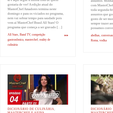
assuntos. Minh
gostaria de ver! A edição atual do
com MasterChef 
MasterChef Amadores termina neste
toda segunda-fei
domingo e para os viciados no programa,
assuntos que gos
nem vai sobrar tempo para saudade pois
gosto de ser mon
vem aí MasterChef Brasil All Stars! O
sempre trazer a
programa que começa a ser gravado […]
possamos conver
All Stars
,
Band TV
,
competição
»»
abelhas
,
conversas
gastronômica
,
masterchef
,
reality de
Roma
,
vodka
culinária
DICIONÁRIO DE CULINÁRIA
,
DICIONÁRIO
MASTERCHEF E AFINS
MASTERCHEF