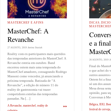
MASTERCHEF E AFINS
DICAS
,
DICI
MASTERCHEF
MasterChef: A
Convers
Revanche
e a fina
27 AGOSTO, 2019
Janina Stasiak
Master
Reality com ex-participantes mais queridos
das temporadas anteriores do MasterChef: A
26 AGOSTO, 2019
J
Revanche estreia em outubro. Band
Final do Master
encerrou ontem mais uma temporada do
o que achei do 
MasterChef amadores, consagrando Rodrigo
outros assuntos
Massoni como vencedor, já anunciando a
Ontem foi a fina
próxima temporada. Batizada de “A
só um dos assun
Revanche”, a edição de número 11 do
Mesa dessa sema
reality de gastronomia vai trazer
opinião, para s
competidores estrelas das temporadas
Conversas à Me
passadas. Na […]
Bélgica
,
BXL Beer
A Revanche
,
masterchef
,
reality de
»»
festival de cerveja
culinária