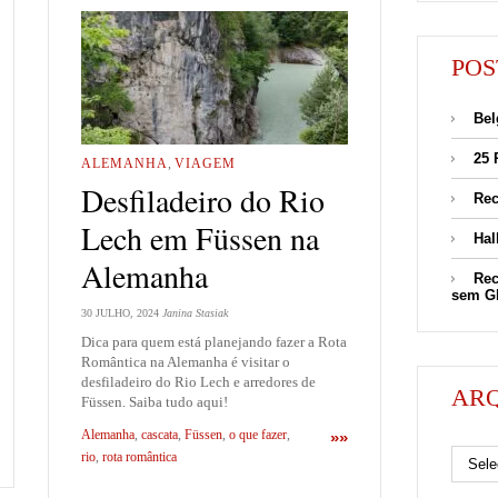
POS
Bel
25 
ALEMANHA
,
VIAGEM
Desfiladeiro do Rio
Rec
Lech em Füssen na
Hal
Alemanha
Rec
sem G
30 JULHO, 2024
Janina Stasiak
Dica para quem está planejando fazer a Rota
Romântica na Alemanha é visitar o
desfiladeiro do Rio Lech e arredores de
AR
Füssen. Saiba tudo aqui!
Alemanha
,
cascata
,
Füssen
,
o que fazer
,
»»
Arquivos
rio
,
rota romântica