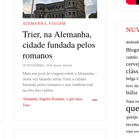
ALEMANHA
,
VIAGEM
NUV
Trier, na Alemanha,
cidade fundada pelos
abobrinh
Blog
romanos
castelo
cerve
28 NOVEMBRO, 2024
Janina Stasiak
cláss
Mais um post de viagem sobre a Alemanha –
c
belga
desta vez falando sobre Trier, a cidade
fundada pelos romanos e que também está
beer
dic
na rota dos vinhos.
Itália
Alemanha
,
Império Romano
,
o que fazer
,
»»
on
Natal
que
Trier
queijo
receita
sopa
tom