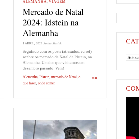
ALEMANHA
,
VIAGEM
Mercado de Natal
2024: Idstein na
Alemanha
CAT
1 ABRIL, 2025
Janina Stasiak
Seguindo com os posts (atrasados, eu sei)
Categori
sonbre os mercado de Natal de Idstein, na
Alemanha. Um dos que visitamos em
dezembro passado. Vem!+
Alemanha
,
Idstein
,
mercado de Natal
,
o
»»
que fazer
,
onde comer
COM