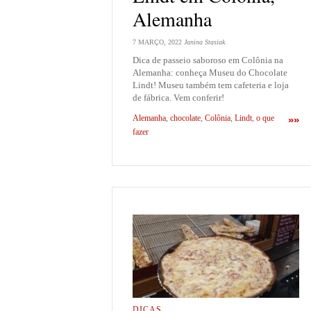
Alemanha
7 MARÇO, 2022
Janina Stasiak
Dica de passeio saboroso em Colônia na
Alemanha: conheça Museu do Chocolate
Lindt! Museu também tem cafeteria e loja
de fábrica. Vem conferir!
Alemanha
,
chocolate
,
Colônia
,
Lindt
,
o que
»»
fazer
DICAS