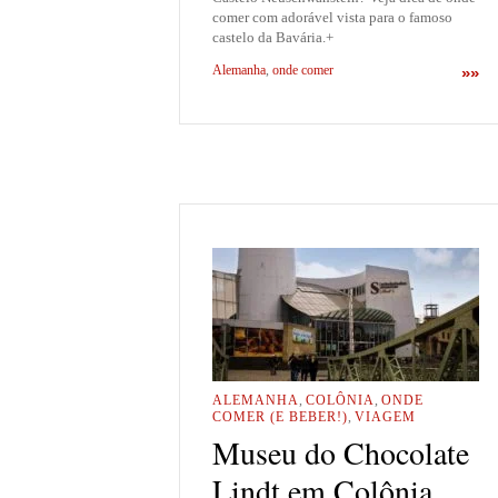
comer com adorável vista para o famoso
castelo da Bavária.+
Alemanha
,
onde comer
»»
ALEMANHA
,
COLÔNIA
,
ONDE
COMER (E BEBER!)
,
VIAGEM
Museu do Chocolate
Lindt em Colônia,