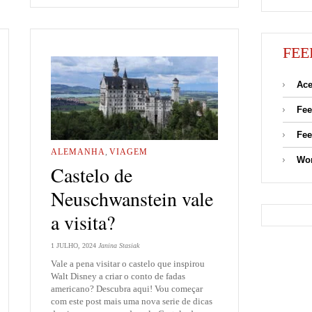
FEE
Ace
Fee
Fee
ALEMANHA
,
VIAGEM
Wor
Castelo de
Neuschwanstein vale
a visita?
1 JULHO, 2024
Janina Stasiak
Vale a pena visitar o castelo que inspirou
Walt Disney a criar o conto de fadas
americano? Descubra aqui! Vou começar
com este post mais uma nova serie de dicas