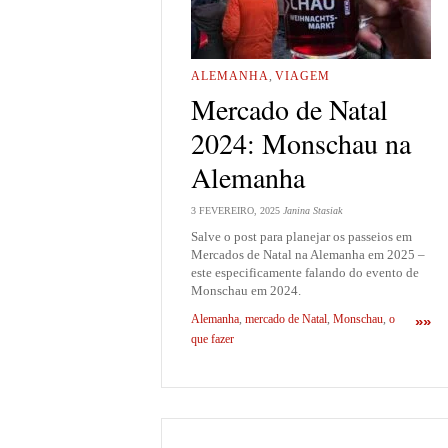
ALEMANHA
,
VIAGEM
Mercado de Natal
2024: Monschau na
Alemanha
3 FEVEREIRO, 2025
Janina Stasiak
Salve o post para planejar os passeios em
Mercados de Natal na Alemanha em 2025 –
este especificamente falando do evento de
Monschau em 2024.
Alemanha
,
mercado de Natal
,
Monschau
,
o
»»
que fazer