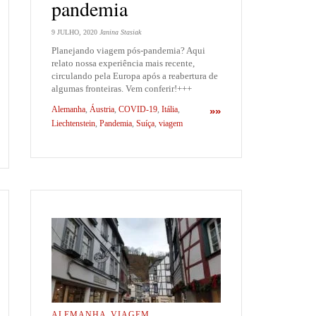
pandemia
9 JULHO, 2020
Janina Stasiak
Planejando viagem pós-pandemia? Aqui
relato nossa experiência mais recente,
circulando pela Europa após a reabertura de
algumas fronteiras. Vem conferir!+++
Alemanha
,
Áustria
,
COVID-19
,
Itália
,
»»
Liechtenstein
,
Pandemia
,
Suíça
,
viagem
ALEMANHA
,
VIAGEM