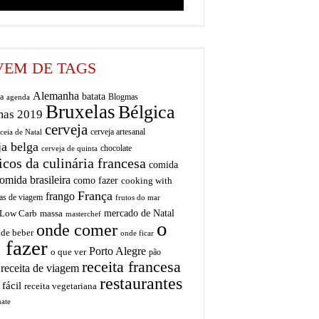
EM DE TAGS
Alemanha
batata
a
Blogmas
agenda
Bruxelas
Bélgica
mas 2019
cerveja
cerveja artesanal
ceia de Natal
ja belga
chocolate
cerveja de quinta
icos da culinária francesa
comida
omida brasileira
como fazer
cooking with
França
frango
as de viagem
frutos do mar
mercado de Natal
Low Carb
massa
masterchef
o
onde comer
de beber
onde ficar
 fazer
Porto Alegre
o que ver
pão
receita francesa
receita de viagem
restaurantes
 fácil
receita vegetariana
ate