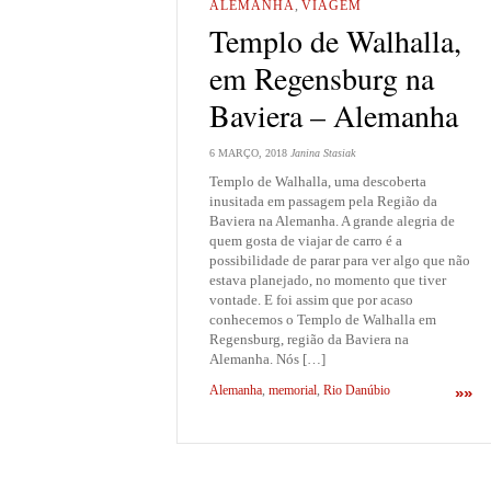
ALEMANHA
,
VIAGEM
Templo de Walhalla,
em Regensburg na
Baviera – Alemanha
6 MARÇO, 2018
Janina Stasiak
Templo de Walhalla, uma descoberta
inusitada em passagem pela Região da
Baviera na Alemanha. A grande alegria de
quem gosta de viajar de carro é a
possibilidade de parar para ver algo que não
estava planejado, no momento que tiver
vontade. E foi assim que por acaso
conhecemos o Templo de Walhalla em
Regensburg, região da Baviera na
Alemanha. Nós […]
Alemanha
,
memorial
,
Rio Danúbio
»»