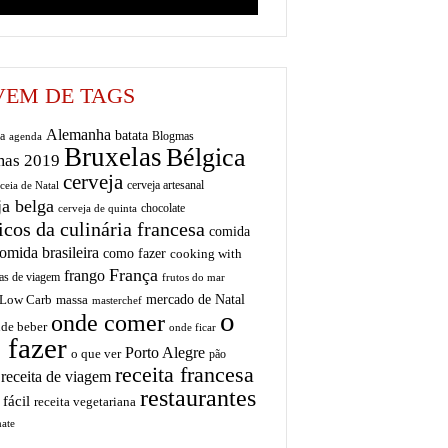
EM DE TAGS
Alemanha
batata
a
Blogmas
agenda
Bruxelas
Bélgica
mas 2019
cerveja
cerveja artesanal
ceia de Natal
ja belga
chocolate
cerveja de quinta
icos da culinária francesa
comida
omida brasileira
como fazer
cooking with
França
frango
as de viagem
frutos do mar
mercado de Natal
Low Carb
massa
masterchef
o
onde comer
de beber
onde ficar
 fazer
Porto Alegre
o que ver
pão
receita francesa
receita de viagem
restaurantes
 fácil
receita vegetariana
ate