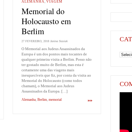
ALEMANHA
,
VIAGEM
Memorial do
Holocausto em
Berlim
CAT
27 FEVEREIRO, 2018
Janina Stasiak
O Memorial aos Judeus Assassinados da
Categori
Europa é um dos pontos mais tocantes de
qualquer primeira visita a Berlim. Posso não
ter gostado muito de Berlim, mas esta é
certamente uma das viagens mais
inesquecíveis que fiz, por conta da visita ao
Memorial do Holocausto (como todos
COM
chamam), o Memorial aos Judeus
Assassinados da Europa. […]
Alemanha
,
Berlim
,
memorial
»»