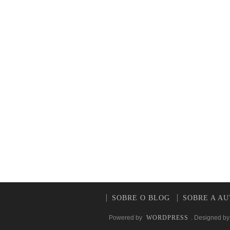
SOBRE O BLOG
SOBRE A A
Powered by
WORDPRESS
. Designed b