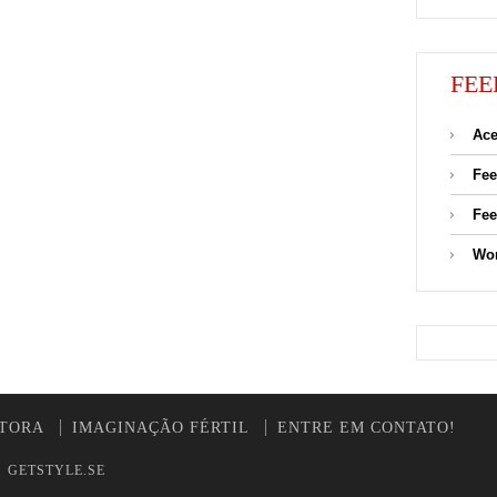
FEE
Ace
Fee
Fee
Wor
UTORA
IMAGINAÇÃO FÉRTIL
ENTRE EM CONTATO!
y
GETSTYLE.SE