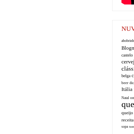
NUV
abobrinh
Blog
castelo
cerve
cláss
c
belga
beer
dic
Itália
on
Natal
que
queijo
receita
sopa
tom