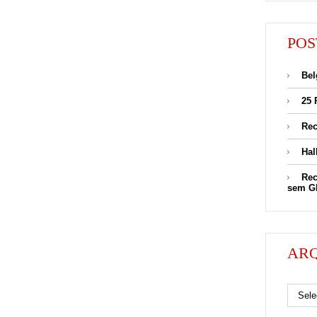
POS
Bel
25 
Rec
Hal
Rec
sem G
AR
Arquivos