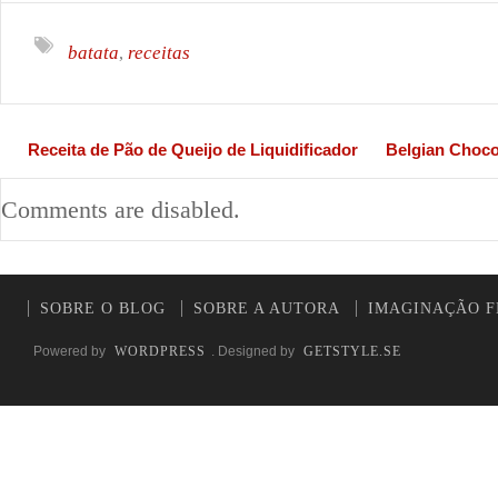
batata
receitas
,
Receita de Pão de Queijo de Liquidificador
Belgian Choco
Comments are disabled.
SOBRE O BLOG
SOBRE A AUTORA
IMAGINAÇÃO F
Powered by
WORDPRESS
. Designed by
GETSTYLE.SE