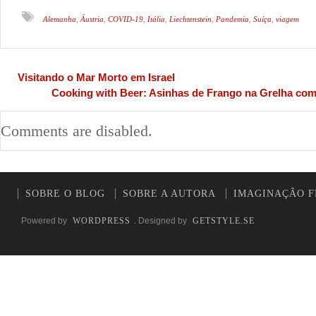
Alemanha
Áustria
COVID-19
Itália
Liechtenstein
Pandemia
Suíça
viagem
,
,
,
,
,
,
,
Visitando o Mar Morto em Israel
Cooking with Beer: Asinhas de Frango na Grelha com
Comments are disabled.
SOBRE O BLOG
SOBRE A AUTORA
IMAGINAÇÃO F
Powered by
WORDPRESS
. Designed by
GETSTYLE.SE