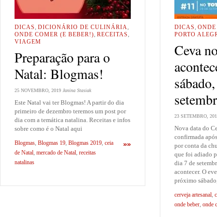
DICAS
,
DICIONÁRIO DE CULINÁRIA
,
DICAS
,
ONDE 
ONDE COMER (E BEBER!)
,
RECEITAS
,
PORTO ALEG
VIAGEM
Ceva no
Preparação para o
acontec
Natal: Blogmas!
sábado,
25 NOVEMBRO, 2019
Janina Stasiak
setemb
Este Natal vai ter Blogmas! A partir do dia
primeiro de dezembro teremos um post por
23 SETEMBRO, 201
dia com a temática natalina. Receitas e infos
Nova data do Ce
sobre como é o Natal aqui
confirmada após
Blogmas
,
Blogmas 19
,
Blogmas 2019
,
ceia
»»
por conta da ch
de Natal
,
mercado de Natal
,
receitas
que foi adiado 
natalinas
dia 7 de setembr
acontecer. O eve
próximo sábado,
cerveja artesanal
,
c
onde beber
,
onde 