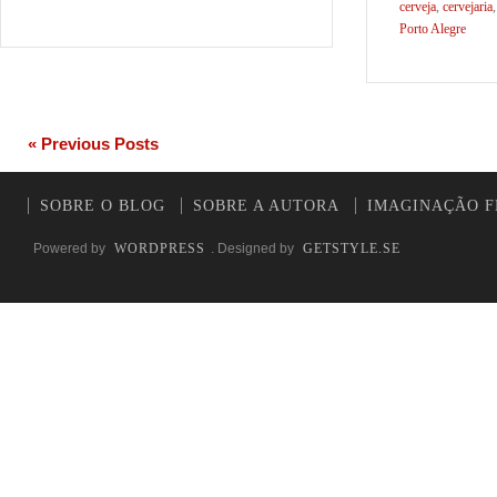
cerveja
,
cervejaria
Porto Alegre
« Previous Posts
SOBRE O BLOG
SOBRE A AUTORA
IMAGINAÇÃO F
Powered by
WORDPRESS
. Designed by
GETSTYLE.SE