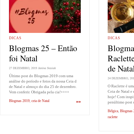
DICAS
DICAS
Blogmas 25 – Então
Blogma
foi Natal
Raclett
de Nata
27 DEZEMBRO, 2019
Janina Stasiak
Último post do Blogmas 2019 com uma
24 DEZEMBRO, 20
análise do período e fotos da nossa Ceia d
O Raclette é um
de Natal e almoço do dia 25 de dezembro.
Ceia de Natal e 
Vem conferir. Obrigada pela cia!++++
hoje! Com inspir
Blogmas 2019
,
ceia de Natal
»»
penúltimo post
Bélgica
,
Blogmas 
raclette