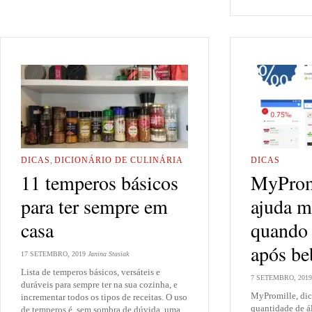
DICAS
,
DICIONÁRIO DE CULINÁRIA
DICAS
11 temperos básicos
MyPromi
para ter sempre em
ajuda m
casa
quando 
após be
17 SETEMBRO, 2019
Janina Stasiak
Lista de temperos básicos, versáteis e
7 SETEMBRO, 2019
duráveis para sempre ter na sua cozinha, e
MyPromille, dic
incrementar todos os tipos de receitas. O uso
quantidade de á
de temperos é, sem sombra de dúvida, uma