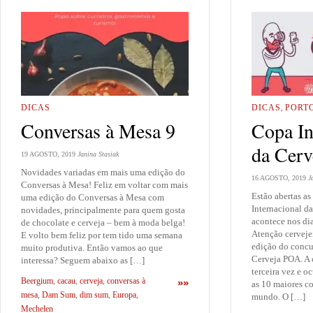
DICAS
DICAS
,
PORT
Conversas à Mesa 9
Copa In
da Cer
19 AGOSTO, 2019
Janina Stasiak
Novidades variadas em mais uma edição do
16 AGOSTO, 2019
J
Conversas à Mesa! Feliz em voltar com mais
Estão abertas as
uma edição do Conversas à Mesa com
Internacional d
novidades, principalmente para quem gosta
acontece nos dia
de chocolate e cerveja – bem à moda belga!
Atenção cerveje
E volto bem feliz por tem tido uma semana
edição do concu
muito produtiva. Então vamos ao que
Cerveja POA. A 
interessa? Seguem abaixo as […]
terceira vez e o
Beergium
,
cacau
,
cerveja
,
conversas à
»»
as 10 maiores c
mesa
,
Dam Sum
,
dim sum
,
Europa
,
mundo. O […]
Mechelen