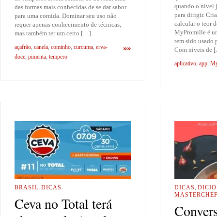
quando o nível j
das formas mais conhecidas de se dar sabor
para dirigir. Cr
para uma comida. Dominar seu uso não
calcular o teor 
requer apenas conhecimento de técnicas,
MyPromille é um
mas também ter um certo […]
tem sido usado 
açafrão
,
canela
,
cominho
,
curcuma
,
erva-
»»
Com níveis de 
doce
,
pimenta
,
tempero
aplicativo
,
app
,
My
BRASIL
,
DICAS
DICAS
,
DICI
MASTERCHEF
Ceva no Total terá
Convers