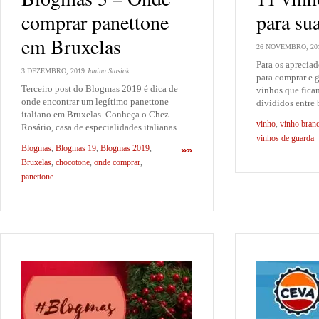
comprar panettone
para su
em Bruxelas
26 NOVEMBRO, 20
Para os apreciad
3 DEZEMBRO, 2019
Janina Stasiak
para comprar e g
Terceiro post do Blogmas 2019 é dica de
vinhos que fica
onde encontrar um legítimo panettone
divididos entre 
italiano em Bruxelas. Conheça o Chez
vinho
,
vinho bran
Rosário, casa de especialidades italianas.
vinhos de guarda
Blogmas
,
Blogmas 19
,
Blogmas 2019
,
»»
Bruxelas
,
chocotone
,
onde comprar
,
panettone