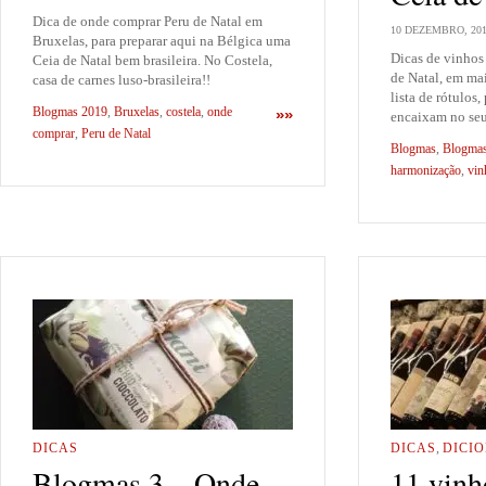
Dica de onde comprar Peru de Natal em
10 DEZEMBRO, 20
Bruxelas, para preparar aqui na Bélgica uma
Dicas de vinhos
Ceia de Natal bem brasileira. No Costela,
de Natal, em ma
casa de carnes luso-brasileira!!
lista de rótulos,
Blogmas 2019
,
Bruxelas
,
costela
,
onde
»»
encaixam no se
comprar
,
Peru de Natal
Blogmas
,
Blogma
harmonização
,
vin
DICAS
DICAS
,
DICI
Blogmas 3 – Onde
11 vinh