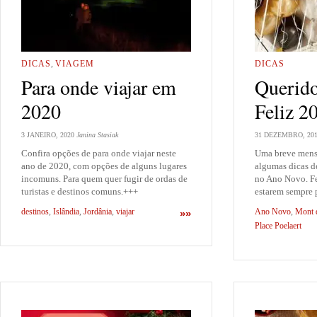
DICAS
,
VIAGEM
DICAS
Para onde viajar em
Querido
2020
Feliz 2
3 JANEIRO, 2020
Janina Stasiak
31 DEZEMBRO, 20
Confira opções de para onde viajar neste
Uma breve mens
ano de 2020, com opções de alguns lugares
algumas dicas d
incomuns. Para quem quer fugir de ordas de
no Ano Novo. Fe
turistas e destinos comuns.+++
estarem sempre 
destinos
,
Islândia
,
Jordânia
,
viajar
Ano Novo
,
Mont 
»»
Place Poelaert