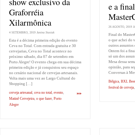
show exclusivo da
e a fina
Graforréia
Master
Xilarmônica
26 AGOSTO, 2019
J
4 SETEMBRO, 2019
Janina Stasiak
Final do Master
o que achei do 
Esta é a décima primeira edição do evento
outros assuntos
Ceva no Total. Com entrada gratuita e 30
Ontem foi a fina
cervejarias, Ceva no Total acontece no
só um dos assun
próximo sábado, dia 07 de setembro em
Mesa dessa sema
Porto Alegre! O evento chega em sua décima
opinião, para s
primeira edição e já conquistou seu espaço
Conversas à Me
no cenário nacional de cervejas artesanais.
Volta mais uma vez ao Largo Cultural do
Bélgica
,
BXL Beer
Shopping […]
festival de cerveja
cerveja artesanal
,
ceva no total
,
evento
,
»»
Matinê Cervejeira
,
o que fazer
,
Porto
Alegre