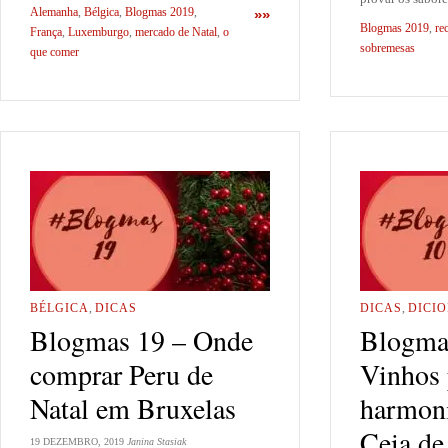
Alemanha
,
Bélgica
,
Blogmas 2019
,
»»
Blogmas 2019
,
re
França
,
Luxemburgo
,
mercado de Natal
,
o
sobremesas
que comer
BÉLGICA
,
DICAS
DICAS
,
DICI
Blogmas 19 – Onde
Blogma
comprar Peru de
Vinhos 
Natal em Bruxelas
harmoni
Ceia de
19 DEZEMBRO, 2019
Janina Stasiak