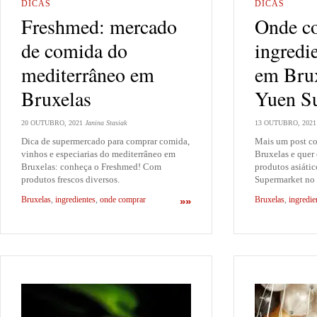
DICAS
DICAS
Freshmed: mercado
Onde c
de comida do
ingredie
mediterrâneo em
em Bru
Bruxelas
Yuen S
20 OUTUBRO, 2021
Janina Stasiak
13 OUTUBRO, 2021
Dica de supermercado para comprar comida,
Mais um post c
vinhos e especiarias do mediterrâneo em
Bruxelas e quer
Bruxelas: conheça o Freshmed! Com
produtos asiáti
produtos frescos diversos.
Supermarket no 
Bruxelas
,
ingredientes
,
onde comprar
Bruxelas
,
ingredie
»»