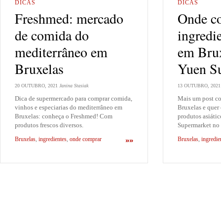
DICAS
DICAS
Freshmed: mercado
Onde c
de comida do
ingredie
mediterrâneo em
em Bru
Bruxelas
Yuen S
20 OUTUBRO, 2021
Janina Stasiak
13 OUTUBRO, 2021
Dica de supermercado para comprar comida,
Mais um post c
vinhos e especiarias do mediterrâneo em
Bruxelas e quer
Bruxelas: conheça o Freshmed! Com
produtos asiáti
produtos frescos diversos.
Supermarket no 
Bruxelas
,
ingredientes
,
onde comprar
Bruxelas
,
ingredie
»»