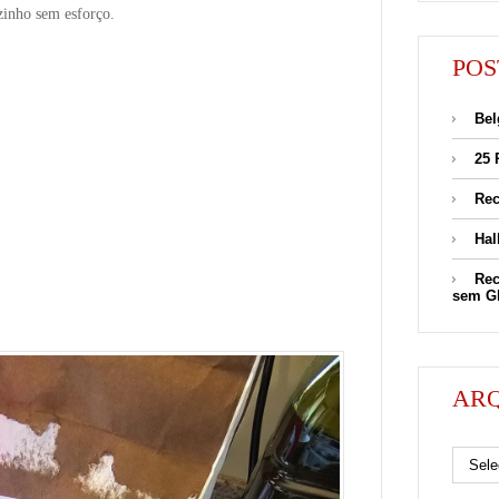
zinho sem esforço.
POS
Bel
25 
Rec
Hal
Rec
sem G
AR
Arquivos