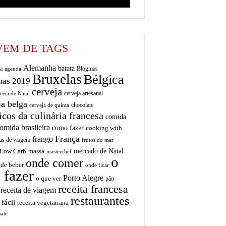
EM DE TAGS
Alemanha
batata
a
Blogmas
agenda
Bruxelas
Bélgica
mas 2019
cerveja
cerveja artesanal
ceia de Natal
ja belga
chocolate
cerveja de quinta
icos da culinária francesa
comida
omida brasileira
como fazer
cooking with
França
frango
as de viagem
frutos do mar
mercado de Natal
Low Carb
massa
masterchef
o
onde comer
de beber
onde ficar
 fazer
Porto Alegre
o que ver
pão
receita francesa
receita de viagem
restaurantes
 fácil
receita vegetariana
ate