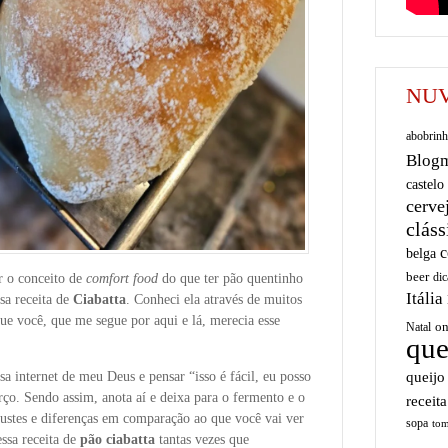
NUV
abobrinh
Blog
castelo
cerve
cláss
c
belga
beer
dic
 o conceito de
comfort food
do que ter pão quentinho
Itália
ssa receita de
Ciabatta
. Conheci ela através de muitos
ue você, que me segue por aqui e lá, merecia esse
on
Natal
que
queijo
a internet de meu Deus e pensar “isso é fácil, eu posso
ço. Sendo assim, anota aí e deixa para o fermento e o
receita
justes e diferenças em comparação ao que você vai ver
sopa
tom
essa receita de
pão ciabatta
tantas vezes que