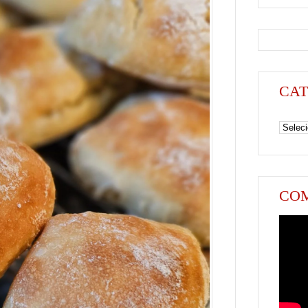
CAT
Categori
COM