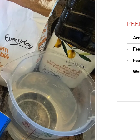
FEE
Ace
Fee
Fee
Wor