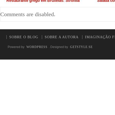
Restaurante grego em Bruxelas: Strofilia
Salada c
Comments are disabled.
SOBRE O BLOG
SOBRE A AUTORA
IMAGINAÇÃO F
Powered by
WORDPRESS
. Designed by
GETSTYLE.SE