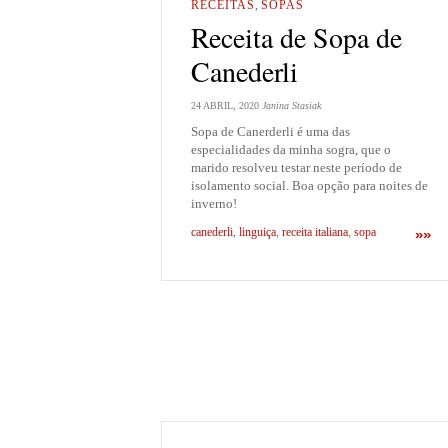
RECEITAS
,
SOPAS
Receita de Sopa de
Canederli
24 ABRIL, 2020
Janina Stasiak
Sopa de Canerderli é uma das
especialidades da minha sogra, que o
marido resolveu testar neste período de
isolamento social. Boa opção para noites de
inverno!
canederli
,
linguiça
,
receita italiana
,
sopa
»»