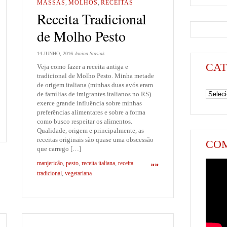
MASSAS
,
MOLHOS
,
RECEITAS
Receita Tradicional
de Molho Pesto
14 JUNHO, 2016
Janina Stasiak
CAT
Veja como fazer a receita antiga e
tradicional de Molho Pesto. Minha metade
de origem italiana (minhas duas avós eram
Categori
de famílias de imigrantes italianos no RS)
exerce grande influência sobre minhas
preferências alimentares e sobre a forma
como busco respeitar os alimentos.
Qualidade, origem e principalmente, as
receitas originais são quase uma obscessão
COM
que carrego […]
manjericão
,
pesto
,
receita italiana
,
receita
»»
tradicional
,
vegetariana