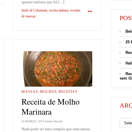
iguaria italiana que há […]
lardo di Colonnata
,
receita italiana
,
receitas
»»
POS
de massas
Bel
25 
Rec
Hal
Rec
sem G
MASSAS
,
MOLHOS
,
RECEITAS
Receita de Molho
AR
Marinara
Arquivos
24 MARÇO, 2014
Janina Stasiak
Nada pode ser mais simples que uma massa