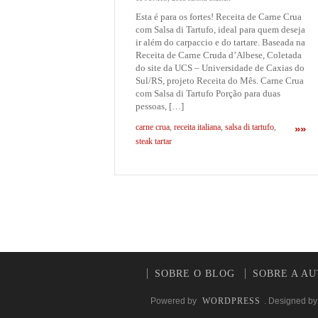
Esta é para os fortes! Receita de Carne Crua
com Salsa di Tartufo, ideal para quem deseja
ir além do carpaccio e do tartare. Baseada na
Receita de Carne Cruda d’Albese, Coletada
do site da UCS – Universidade de Caxias do
Sul/RS, projeto Receita do Mês. Carne Crua
com Salsa di Tartufo Porção para duas
pessoas, […]
carne crua
,
receita italiana
,
salsa di tartufo
,
»»
steak tartar
SOBRE O BLOG
SOBRE A A
Powered by
WORDPRESS
. Designed b