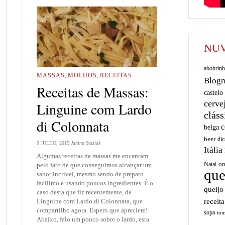
NUV
abobrinh
MASSAS
,
MOLHOS
,
RECEITAS
Blog
Receitas de Massas:
castelo
cerve
Linguine com Lardo
cláss
di Colonnata
c
belga
beer
dic
9 JULHO, 2015
Janina Stasiak
Itália
Algumas receitas de massas me encantam
on
Natal
pelo fato de que conseguimos alcançar um
que
sabor incrível, mesmo sendo de preparo
facílimo e usando poucos ingredientes. É o
queijo
caso desta que fiz recentemente, de
receita
Linguine com Lardo di Colonnata, que
compartilho agora. Espero que apreciem!
sopa
tom
Abaixo, falo um pouco sobre o lardo, esta