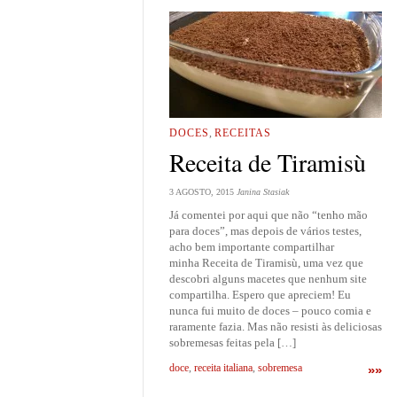
DOCES
,
RECEITAS
Receita de Tiramisù
3 AGOSTO, 2015
Janina Stasiak
Já comentei por aqui que não “tenho mão
para doces”, mas depois de vários testes,
acho bem importante compartilhar
minha Receita de Tiramisù, uma vez que
descobri alguns macetes que nenhum site
compartilha. Espero que apreciem! Eu
nunca fui muito de doces – pouco comia e
raramente fazia. Mas não resisti às deliciosas
sobremesas feitas pela […]
doce
,
receita italiana
,
sobremesa
»»