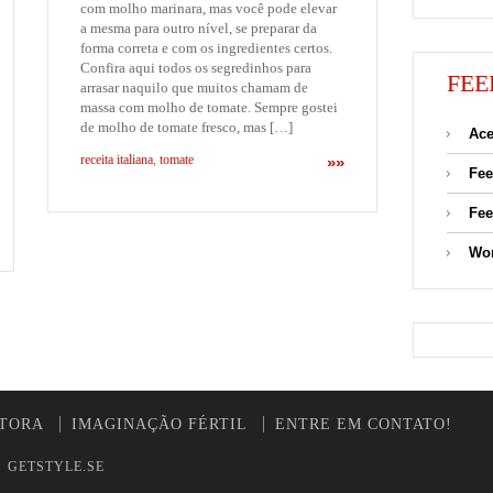
com molho marinara, mas você pode elevar
a mesma para outro nível, se preparar da
forma correta e com os ingredientes certos.
Confira aqui todos os segredinhos para
FEE
arrasar naquilo que muitos chamam de
massa com molho de tomate. Sempre gostei
de molho de tomate fresco, mas […]
Ace
receita italiana
,
tomate
»»
Fee
Fee
Wor
UTORA
IMAGINAÇÃO FÉRTIL
ENTRE EM CONTATO!
y
GETSTYLE.SE