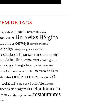
EM DE TAGS
Alemanha
batata
a
Blogmas
agenda
Bruxelas
Bélgica
mas 2019
cerveja
cerveja artesanal
ceia de Natal
ja belga
chocolate
cerveja de quinta
icos da culinária francesa
comida
omida brasileira
como fazer
cooking with
França
frango
as de viagem
frutos do mar
mercado de Natal
Low Carb
massa
masterchef
o
onde comer
de beber
onde ficar
 fazer
Porto Alegre
o que ver
pão
receita francesa
receita de viagem
restaurantes
 fácil
receita vegetariana
ate