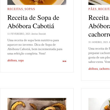
RECEITAS
,
SOPAS
PÃES
,
RECEIT
Receita de Sopa de
Receita
Abóbora Cabotiá
Abóbora
cachorr
11 FEVEREIRO, 2021
Janina Stasiak
Uma receita de sopa bem nutritiva para
31 JANEIRO, 2021
J
aquecer no inverno. Dica de Sopa de
Uma receita de 
Abóbora Cabotiá, bem incrementada para
preparar cachor
uma refeição completa. Vem!
gosta de um pão
abóbora
,
sopa
»»
sabor extra. Ve
abóbora
,
cachorro