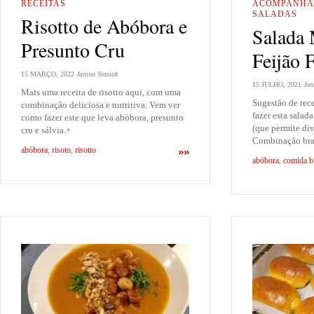
RECEITAS
ACOMPANHA
SALADAS
Risotto de Abóbora e
Salada
Presunto Cru
Feijão 
15 MARÇO, 2022
Janina Stasiak
15 JULHO, 2021
Jan
Mais uma receita de risotto aqui, com uma
Sugestão de rece
combinação deliciosa e nutritiva. Vem ver
fazer esta salad
como fazer este que leva abóbora, presunto
(que permite div
cru e sálvia.+
Combinação bras
abóbora
,
risoto
,
risotto
»»
abóbora
,
comida br