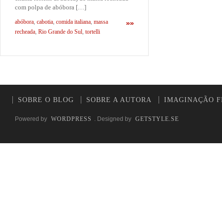
com polpa de abóbora […]
abóbora
,
cabotia
,
comida italiana
,
massa
»»
recheada
,
Rio Grande do Sul
,
tortelli
SOBRE O BLOG
SOBRE A AUTORA
IMAGINAÇÃO F
Powered by
WORDPRESS
. Designed by
GETSTYLE.SE