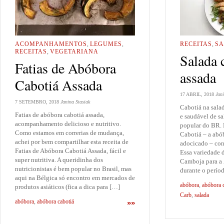
ACOMPANHAMENTOS
,
LEGUMES
,
RECEITAS
,
S
RECEITAS
,
VEGETARIANA
Salada 
Fatias de Abóbora
assada
Cabotiá Assada
17 ABRIL, 2018
Jani
7 SETEMBRO, 2018
Janina Stasiak
Cabotiá na salad
Fatias de abóbora cabotiá assada,
e saudável de s
acompanhamento delicioso e nutritivo.
popular do BR.
Como estamos em correrias de mudança,
Cabotiá – a abób
achei por bem compartilhar esta receita de
adocicado – con
Fatias de Abóbora Cabotiá Assada, fácil e
Essa variedade 
super nutritiva. A queridinha dos
Camboja para a 
nutricionistas é bem popular no Brasil, mas
durante o perío
aqui na Bélgica só encontro em mercados de
abóbora
,
abóbora 
produtos asiáticos (fica a dica para […]
Carb
,
salada
abóbora
,
abóbora cabotiá
»»