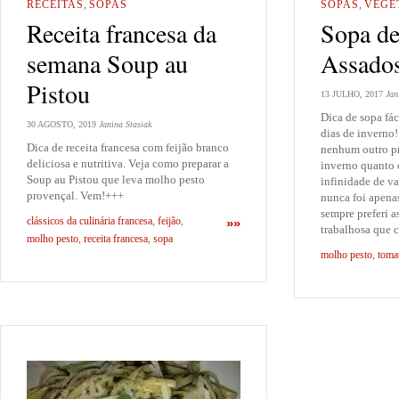
RECEITAS
,
SOPAS
SOPAS
,
VEGE
Receita francesa da
Sopa d
semana Soup au
Assado
Pistou
13 JULHO, 2017
Jan
Dica de sopa fáci
30 AGOSTO, 2019
Janina Stasiak
dias de inverno
Dica de receita francesa com feijão branco
nenhum outro pr
deliciosa e nutritiva. Veja como preparar a
inverno quanto 
Soup au Pistou que leva molho pesto
infinidade de v
provençal. Vem!+++
nunca foi apena
sempre preferi a
clássicos da culinária francesa
,
feijão
,
»»
trabalhosa que 
molho pesto
,
receita francesa
,
sopa
molho pesto
,
toma