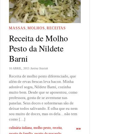
MASSAS
,
MOLHOS
,
RECEITAS
Receita de Molho
Pesto da Nildete
Barni
16 ABRIL, 2015
Janina Stasiak
Receita de molho pesto diferenciado, que
além de ervas frescas leva bacon. Minha
adorável sogra, Nildete Barni, cozinha
muito bem. Desde que se aposentou, como
professora, gosta de se aventurar nas
panelas. Seus doces e sobremesas são de
deixar todos salivando. E olha que eu nem
sou muito de doces, mas os dela…não tem
como […]
culinária italiana
,
molho pesto
,
receita
,
»»
receita de família
,
receita de macarrão