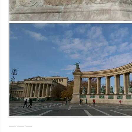
— — —