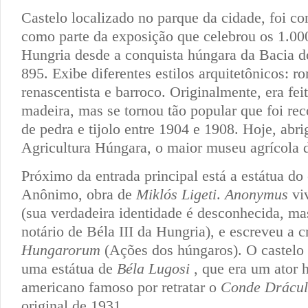
Castelo localizado no parque da cidade, foi c
como parte da exposição que celebrou os 1.00
Hungria desde a conquista húngara da Bacia 
895. Exibe diferentes estilos arquitetônicos: r
renascentista e barroco. Originalmente, era fei
madeira, mas se tornou tão popular que foi reco
de pedra e tijolo entre 1904 e 1908. Hoje, abr
Agricultura Húngara, o maior museu agrícola 
Próximo da entrada principal está a estátua do 
Anônimo, obra de
Miklós Ligeti
.
Anonymus
viv
(sua verdadeira identidade é desconhecida, ma
notário de Béla III da Hungria), e escreveu a 
Hungarorum
(Ações dos húngaros). O castel
uma estátua de
Béla Lugosi
, que era um ator 
americano famoso por retratar o
Conde Drácu
original de 1931 .