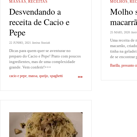
MASSAS
,
RECEITAS
MOLHOS
,
REC
Desvendando a
Molho s
receita de Cacio e
macarr
Pepe
25 MAIO, 2020
Jani
Uma receita de 
22 JUNHO, 2021
Janina Stasiak
macarrão, criado
Dicas para quem quer se aventurar no
tinha na geladei
preparo do Cacio e Pepe! Prato com poucos
de se encontrar 
ingredientes, mas de uma complexidade
Barilla
,
presunto c
grande. Vem conferir!+++
cacio e pepe
,
massa
,
queijo
,
spaghetti
»»