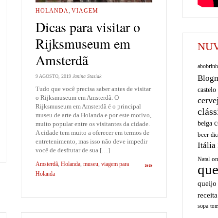
HOLANDA
,
VIAGEM
Dicas para visitar o
Rijksmuseum em
NUV
Amsterdã
abobrinh
9 AGOSTO, 2019
Janina Stasiak
Blog
Tudo que você precisa saber antes de visitar
castelo
o Rijksmuseum em Amsterdã. O
cerve
Rijksmuseum em Amsterdã é o principal
cláss
museu de arte da Holanda e por este motivo,
c
belga
muito popular entre os visitantes da cidade.
A cidade tem muito a oferecer em termos de
beer
dic
entretenimento, mas isso não deve impedir
Itália
você de desfrutar de sua […]
on
Natal
Amsterdã
,
Holanda
,
museu
,
viagem para
»»
que
Holanda
queijo
receita
sopa
tom