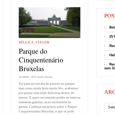
POS
Bel
25 
BÉLGICA
,
VIAGEM
Rec
Parque do
Hal
Cinquentenário
Rec
Bruxelas
sem G
30 ABRIL, 2015
Janina Stasiak
Era para ser um dia de passeio no parque,
mas como ainda fazia muito frio, acabamos
AR
por passar uma tarde deliciosa dentro do
museu. E super recomendo perder-se entre as
Arquivos
inúmeras galerias, ricas em história da
guerra. Conheça um pouco sobre o Parque
Cinquentenário Bruxelas, o que se pode