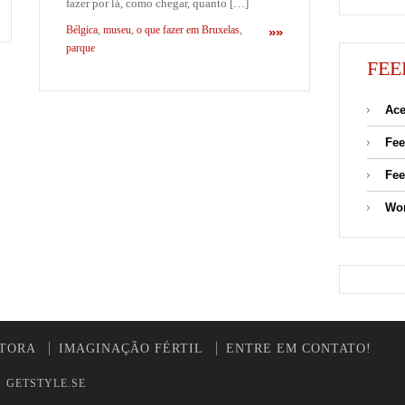
fazer por lá, como chegar, quanto […]
Bélgica
,
museu
,
o que fazer em Bruxelas
,
»»
parque
FEE
Ace
Fee
Fee
Wor
UTORA
IMAGINAÇÃO FÉRTIL
ENTRE EM CONTATO!
y
GETSTYLE.SE