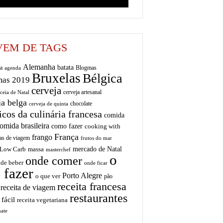
EM DE TAGS
Alemanha
batata
a
Blogmas
agenda
Bruxelas
Bélgica
mas 2019
cerveja
cerveja artesanal
ceia de Natal
ja belga
chocolate
cerveja de quinta
icos da culinária francesa
comida
omida brasileira
como fazer
cooking with
França
frango
as de viagem
frutos do mar
mercado de Natal
Low Carb
massa
masterchef
o
onde comer
de beber
onde ficar
 fazer
Porto Alegre
o que ver
pão
receita francesa
receita de viagem
restaurantes
 fácil
receita vegetariana
ate