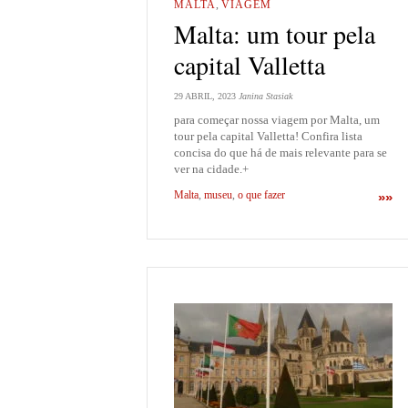
MALTA
,
VIAGEM
Malta: um tour pela
capital Valletta
29 ABRIL, 2023
Janina Stasiak
para começar nossa viagem por Malta, um
tour pela capital Valletta! Confira lista
concisa do que há de mais relevante para se
ver na cidade.+
Malta
,
museu
,
o que fazer
»»