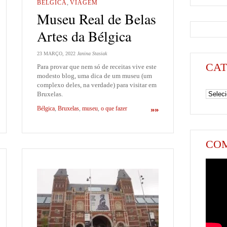
BÉLGICA
,
VIAGEM
Museu Real de Belas
Artes da Bélgica
23 MARÇO, 2022
Janina Stasiak
CAT
Para provar que nem só de receitas vive este
modesto blog, uma dica de um museu (um
complexo deles, na verdade) para visitar em
Categori
Bruxelas.
Bélgica
,
Bruxelas
,
museu
,
o que fazer
»»
COM