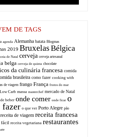
EM DE TAGS
Alemanha
batata
a
Blogmas
agenda
Bruxelas
Bélgica
mas 2019
cerveja
cerveja artesanal
ceia de Natal
ja belga
chocolate
cerveja de quinta
icos da culinária francesa
comida
omida brasileira
como fazer
cooking with
França
frango
as de viagem
frutos do mar
mercado de Natal
Low Carb
massa
masterchef
o
onde comer
de beber
onde ficar
 fazer
Porto Alegre
o que ver
pão
receita francesa
receita de viagem
restaurantes
 fácil
receita vegetariana
ate