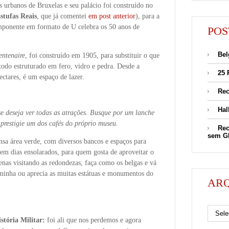
 urbanos de Bruxelas e seu palácio foi construído no
stufas Reais
, que já comentei
em post anterior
), para a
mponente em formato de U celebra os 50 anos de
POS
Bel
entenaire
, foi construído em 1905, para substituir o que
todo estruturado em fero, vidro e pedra. Desde a
25 
ctares, é um espaço de lazer.
Rec
Hal
e deseja ver todas as atrações. Busque por um lanche
prestigie um dos cafés do próprio museu.
Rec
sem G
nsa área verde, com diversos bancos e espaços para
 em dias ensolarados, para quem gosta de aproveitar o
nas visitando as redondezas, faça como os belgas e vá
aminha ou aprecia as muitas estátuas e monumentos do
AR
Arquivos
istória Militar:
foi ali que nos perdemos e agora