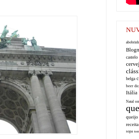
NUV
abobrinh
Blog
castelo
cerve
cláss
c
belga
beer
dic
Itália
on
Natal
que
queijo
receita
sopa
tom