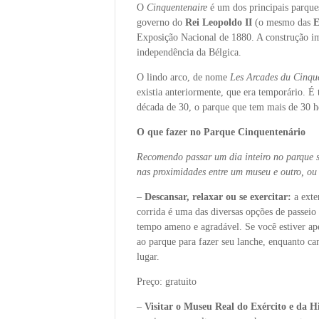
O
Cinquentenaire
é um dos principais parques
governo do
Rei Leopoldo II
(o mesmo das
E
Exposição Nacional de 1880. A construção i
independência da Bélgica.
O lindo arco, de nome
Les Arcades du Cinqu
existia anteriormente, que era temporário. É 
década de 30, o parque que tem mais de 30 he
O que fazer no Parque Cinquentenário
Recomendo passar um dia inteiro no parque s
nas proximidades entre um museu e outro, ou 
–
Descansar, relaxar ou se exercitar:
a exte
corrida é uma das diversas opções de passeio
tempo ameno e agradável. Se você estiver ape
ao parque para fazer seu lanche, enquanto c
lugar.
Preço: gratuito
–
Visitar o Museu Real do Exército e da H