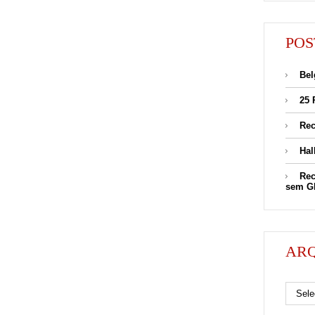
POS
Bel
25 
Rec
Hal
Rec
sem G
AR
Arquivos