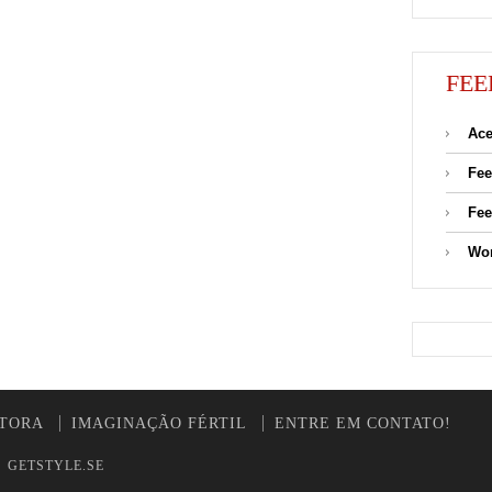
FEE
Ace
Fee
Fee
Wor
UTORA
IMAGINAÇÃO FÉRTIL
ENTRE EM CONTATO!
y
GETSTYLE.SE