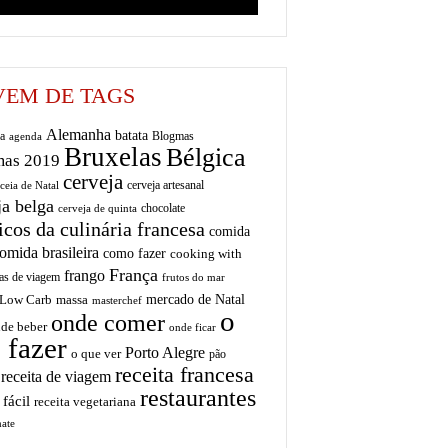
EM DE TAGS
Alemanha
batata
a
Blogmas
agenda
Bruxelas
Bélgica
mas 2019
cerveja
cerveja artesanal
ceia de Natal
ja belga
chocolate
cerveja de quinta
icos da culinária francesa
comida
omida brasileira
como fazer
cooking with
França
frango
as de viagem
frutos do mar
mercado de Natal
Low Carb
massa
masterchef
o
onde comer
de beber
onde ficar
 fazer
Porto Alegre
o que ver
pão
receita francesa
receita de viagem
restaurantes
 fácil
receita vegetariana
ate