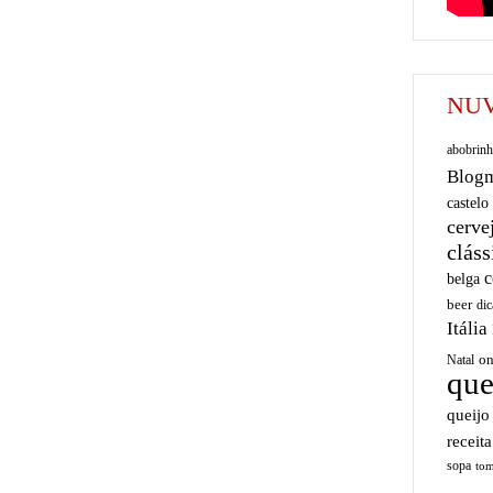
NUV
abobrinh
Blog
castelo
cerve
cláss
c
belga
beer
dic
Itália
on
Natal
que
queijo
receita
sopa
tom