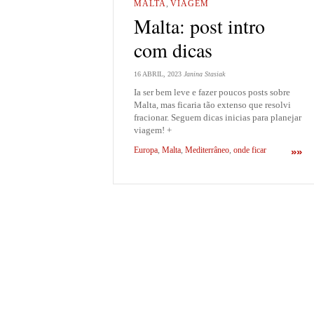
MALTA
,
VIAGEM
Malta: post intro
com dicas
16 ABRIL, 2023
Janina Stasiak
Ia ser bem leve e fazer poucos posts sobre
Malta, mas ficaria tão extenso que resolvi
fracionar. Seguem dicas inicias para planejar
viagem! +
Europa
,
Malta
,
Mediterrâneo
,
onde ficar
»»