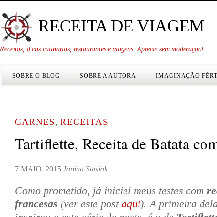
RECEITA DE VIAGEM
Receitas, dicas culinárias, restaurantes e viagens. Aprecie sem moderação!
SOBRE O BLOG
SOBRE A AUTORA
IMAGINAÇÃO FÉRT
CARNES
,
RECEITAS
Tartiflette, Receita de Batata c
7 MAIO, 2015
Janina Stasiak
Como prometido, já iniciei meus testes com
re
francesas
(ver este post
aqui
). A primeira del
inspirou a esta série de posts, é a de
Tartiflett