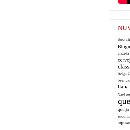
NUV
abobrinh
Blog
castelo
cerve
cláss
c
belga
beer
dic
Itália
on
Natal
que
queijo
receita
sopa
tom