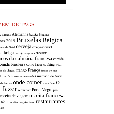
EM DE TAGS
Alemanha
batata
a
Blogmas
agenda
Bruxelas
Bélgica
mas 2019
cerveja
cerveja artesanal
ceia de Natal
ja belga
chocolate
cerveja de quinta
icos da culinária francesa
comida
omida brasileira
como fazer
cooking with
França
frango
as de viagem
frutos do mar
mercado de Natal
Low Carb
massa
masterchef
o
onde comer
de beber
onde ficar
 fazer
Porto Alegre
o que ver
pão
receita francesa
receita de viagem
restaurantes
 fácil
receita vegetariana
ate