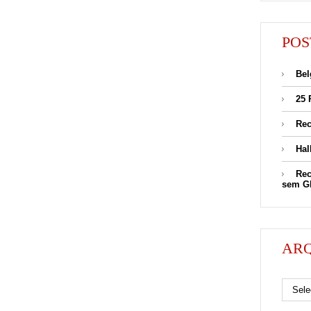
POS
Bel
25 
Rec
Hal
Rec
sem G
AR
Arquivos