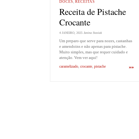
DOCES
,
RECEITAS
Receita de Pistache
Crocante
4 JANEIRO, 2025
Janina Stasiak
Um preparo que serve para nozes, castanhas
e amendoins e não apenas para pistache.
Muito simples, mas que requer cuidado e
atenção. Vem ver aqui!
caramelizado
,
crocante
,
pistache
»»