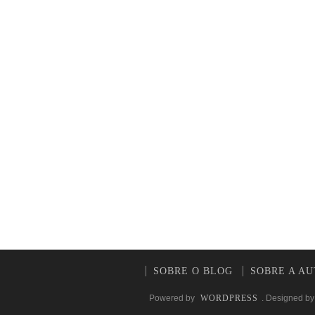
SOBRE O BLOG
SOBRE A A
Powered by
WORDPRESS
. Designed b