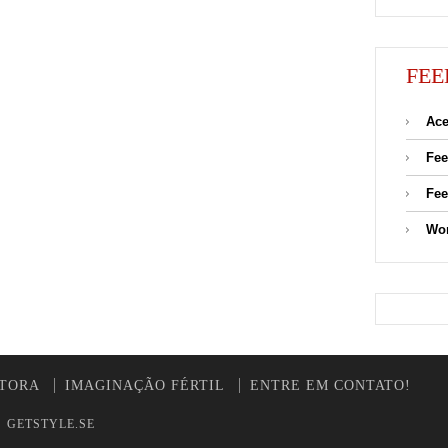
FEE
Ace
Fee
Fee
Wor
UTORA
IMAGINAÇÃO FÉRTIL
ENTRE EM CONTATO!
y
GETSTYLE.SE