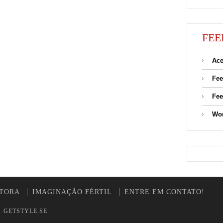
FEE
Ace
Fee
Fee
Wor
UTORA
IMAGINAÇÃO FÉRTIL
ENTRE EM CONTATO!
y
GETSTYLE.SE