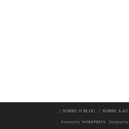
SOBRE O BLOG
SOBRE A A
Powered by
WORDPRESS
. Designed b