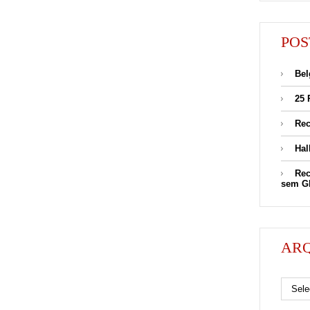
POS
Bel
25 
Rec
Hal
Rec
sem G
AR
Arquivos