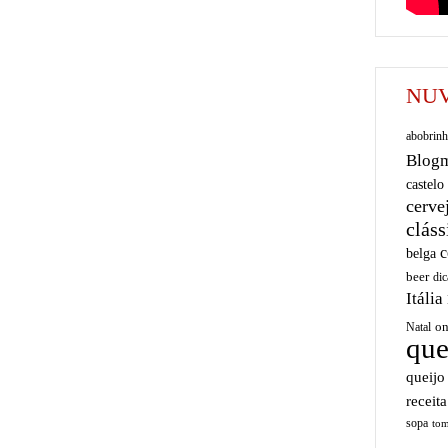
NUV
abobrinh
Blog
castelo
cerve
cláss
c
belga
beer
dic
Itália
on
Natal
que
queijo
receita
sopa
tom