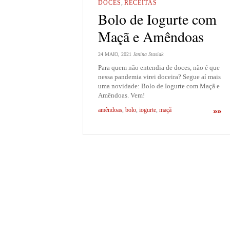
DOCES
,
RECEITAS
Bolo de Iogurte com
Maçã e Amêndoas
24 MAIO, 2021
Janina Stasiak
Para quem não entendia de doces, não é que
nessa pandemia virei doceira? Segue aí mais
uma novidade: Bolo de Iogurte com Maçã e
Amêndoas. Vem!
amêndoas
,
bolo
,
iogurte
,
maçã
»»