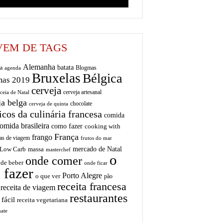
EM DE TAGS
Alemanha
batata
a
Blogmas
agenda
Bruxelas
Bélgica
mas 2019
cerveja
cerveja artesanal
ceia de Natal
ja belga
chocolate
cerveja de quinta
icos da culinária francesa
comida
omida brasileira
como fazer
cooking with
França
frango
as de viagem
frutos do mar
mercado de Natal
Low Carb
massa
masterchef
o
onde comer
de beber
onde ficar
 fazer
Porto Alegre
o que ver
pão
receita francesa
receita de viagem
restaurantes
 fácil
receita vegetariana
ate