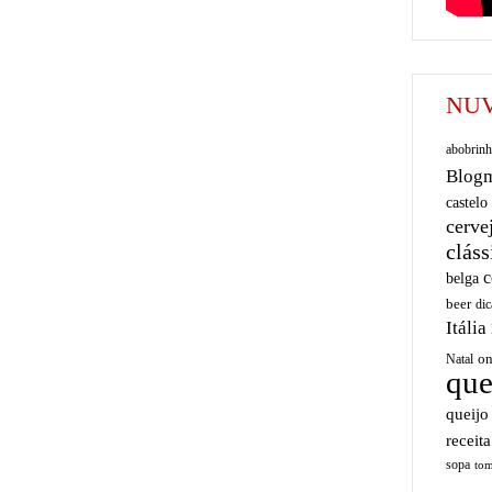
NUV
abobrinh
Blog
castelo
cerve
cláss
c
belga
beer
dic
Itália
on
Natal
que
queijo
receita
sopa
tom