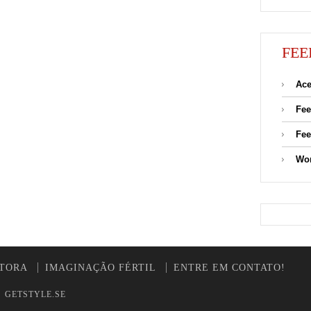
FEE
Ace
Fee
Fee
Wor
UTORA
IMAGINAÇÃO FÉRTIL
ENTRE EM CONTATO!
y
GETSTYLE.SE