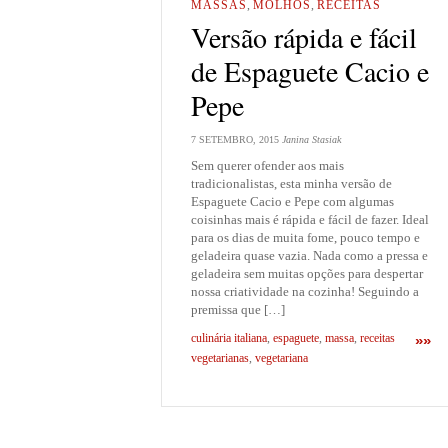
MASSAS
,
MOLHOS
,
RECEITAS
Versão rápida e fácil
de Espaguete Cacio e
Pepe
7 SETEMBRO, 2015
Janina Stasiak
Sem querer ofender aos mais
tradicionalistas, esta minha versão de
Espaguete Cacio e Pepe com algumas
coisinhas mais é rápida e fácil de fazer. Ideal
para os dias de muita fome, pouco tempo e
geladeira quase vazia. Nada como a pressa e
geladeira sem muitas opções para despertar
nossa criatividade na cozinha! Seguindo a
premissa que […]
culinária italiana
,
espaguete
,
massa
,
receitas
»»
vegetarianas
,
vegetariana