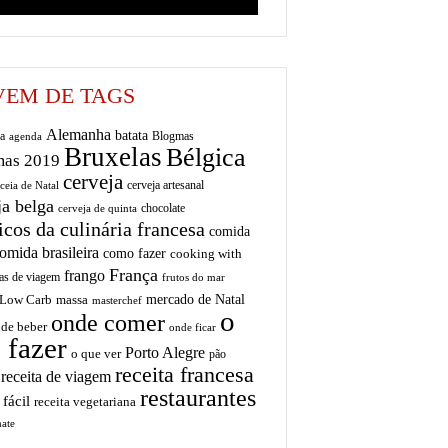
EM DE TAGS
Alemanha
batata
a
Blogmas
agenda
Bruxelas
Bélgica
mas 2019
cerveja
cerveja artesanal
ceia de Natal
ja belga
chocolate
cerveja de quinta
icos da culinária francesa
comida
omida brasileira
como fazer
cooking with
França
frango
as de viagem
frutos do mar
mercado de Natal
Low Carb
massa
masterchef
o
onde comer
de beber
onde ficar
 fazer
Porto Alegre
o que ver
pão
receita francesa
receita de viagem
restaurantes
 fácil
receita vegetariana
ate