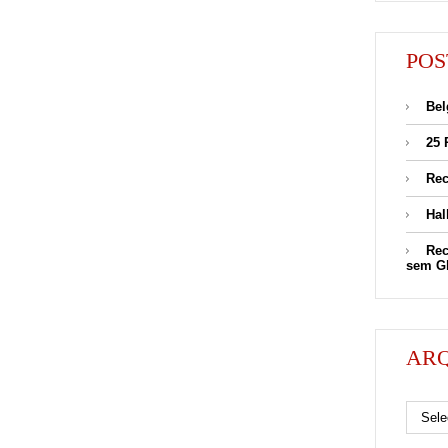
POS
Bel
25 
Rec
Hal
Rec
sem G
AR
Arquivos