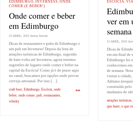
EDIMBURGO
,
INVERNESS
,
ONDE
ESCÓCIA
,
VI
COMER (E BEBER!)
Edimbur
Onde comer e beber
ver em 
em Edimburgo
semana
23 ABRIL, 2019
Janina Stasiak
12 ABRIL, 2019
Jani
Dicas de restaurantes e pubs de Edimburgo e
um pub em Inverness! Depois da lista de
Dicas de Edimbu
atrações turísticas de Edimburgo, sugestão
em um final de s
de bate-volta até Inverness, agora teremos
Edimburgo foi o
sugestões de lugares onde comer e beber na
conhecemos em 
capital da Escócia! Como já é de praxe aqui
de semana. Nossa
no canal, buscamos por opções onde provar
visitar a cidade
cerveja artesanal. Por isso […]
Adriano (resquíc
construída pelo
craft beer
,
Edimburgo
,
Escócia
,
onde
»»
mudamos de ide
beber
,
onde comer
,
pub
,
restaurantes
,
atrações turísticas
whisky
que fazer
,
o que v