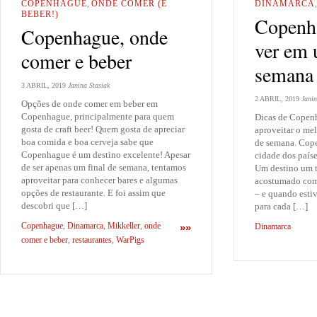
COPENHAGUE
,
ONDE COMER (E
DINAMARCA
BEBER!)
Copenh
Copenhague, onde
ver em 
comer e beber
semana
3 ABRIL, 2019
Janina Stasiak
2 ABRIL, 2019
Janin
Opções de onde comer em beber em
Copenhague, principalmente para quem
Dicas de Copenh
gosta de craft beer! Quem gosta de apreciar
aproveitar o me
boa comida e boa cerveja sabe que
de semana. Cope
Copenhague é um destino excelente! Apesar
cidade dos paíse
de ser apenas um final de semana, tentamos
Um destino um t
aproveitar para conhecer bares e algumas
acostumado com 
opções de restaurante. E foi assim que
– e quando estiv
descobri que […]
para cada […]
Copenhague
,
Dinamarca
,
Mikkeller
,
onde
»»
Dinamarca
comer e beber
,
restaurantes
,
WarPigs