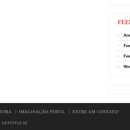
FEE
Ace
Fee
Fee
Wor
UTORA
IMAGINAÇÃO FÉRTIL
ENTRE EM CONTATO!
y
GETSTYLE.SE