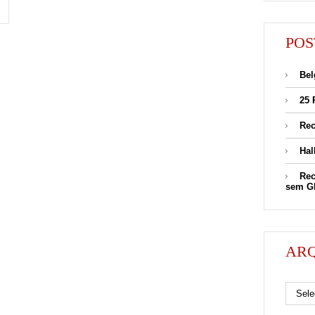
POS
Bel
25 
Rec
Hal
Rec
sem G
AR
Arquivos