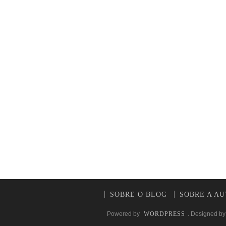
SOBRE O BLOG
SOBRE A A
Powered by
WORDPRESS
. Designed b