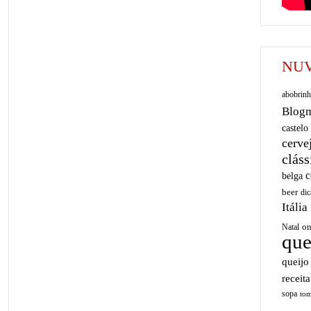
NUV
abobrinh
Blog
castelo
cerve
cláss
c
belga
beer
dic
Itália
on
Natal
que
queijo
receita
sopa
tom