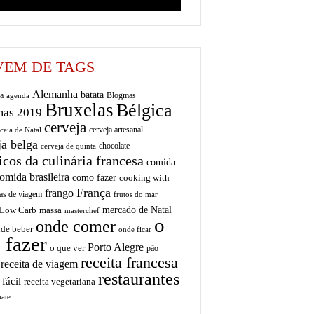
EM DE TAGS
Alemanha
batata
a
Blogmas
agenda
Bruxelas
Bélgica
mas 2019
cerveja
cerveja artesanal
ceia de Natal
ja belga
chocolate
cerveja de quinta
icos da culinária francesa
comida
omida brasileira
como fazer
cooking with
França
frango
as de viagem
frutos do mar
mercado de Natal
Low Carb
massa
masterchef
o
onde comer
de beber
onde ficar
 fazer
Porto Alegre
o que ver
pão
receita francesa
receita de viagem
restaurantes
 fácil
receita vegetariana
ate