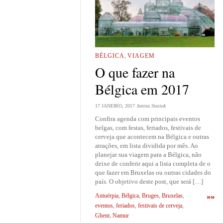
BÉLGICA
,
VIAGEM
O que fazer na
Bélgica em 2017
17 JANEIRO, 2017
Janina Stasiak
Confira agenda com principais eventos
belgas, com festas, feriados, festivais de
cerveja que acontecem na Bélgica e outras
atrações, em lista dividida por mês. Ao
planejar sua viagem para a Bélgica, não
deixe de conferir aqui a lista completa de o
que fazer em Bruxelas ou outras cidades do
país. O objetivo deste post, que será […]
Antuérpia
,
Bélgica
,
Bruges
,
Bruxelas
,
»»
eventos
,
feriados
,
festivais de cerveja
,
Ghent
,
Namur