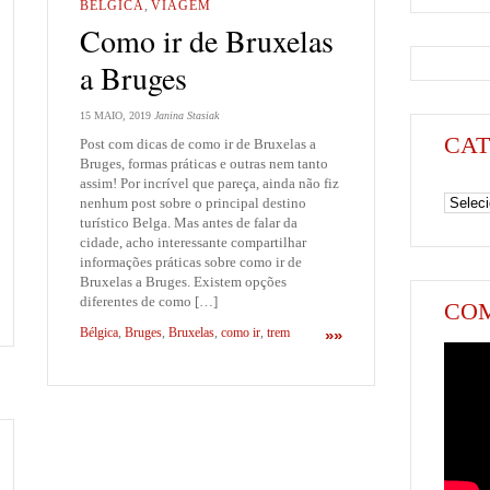
BÉLGICA
,
VIAGEM
Como ir de Bruxelas
a Bruges
15 MAIO, 2019
Janina Stasiak
CAT
Post com dicas de como ir de Bruxelas a
Bruges, formas práticas e outras nem tanto
assim! Por incrível que pareça, ainda não fiz
Categori
nenhum post sobre o principal destino
turístico Belga. Mas antes de falar da
cidade, acho interessante compartilhar
informações práticas sobre como ir de
Bruxelas a Bruges. Existem opções
diferentes de como […]
COM
Bélgica
,
Bruges
,
Bruxelas
,
como ir
,
trem
»»