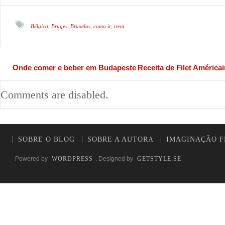
Bélgica
Bruges
Bruxelas
como ir
trem
,
,
,
,
Onde comer e beber em Budapeste
Receita de Filet Américai
Comments are disabled.
SOBRE O BLOG
SOBRE A AUTORA
IMAGINAÇÃO F
Powered by
WORDPRESS
. Designed by
GETSTYLE.SE