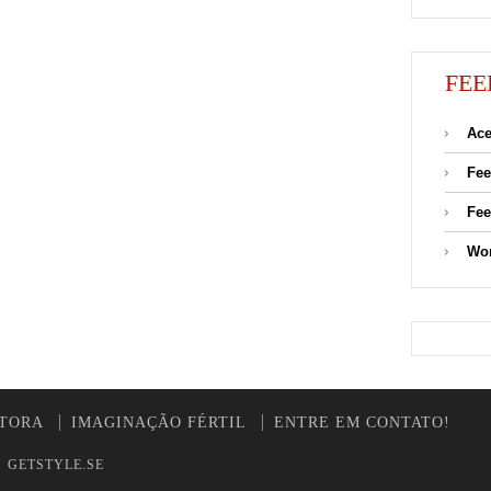
FEE
Ace
Fee
Fee
Wor
UTORA
IMAGINAÇÃO FÉRTIL
ENTRE EM CONTATO!
y
GETSTYLE.SE