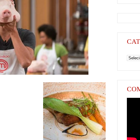
CAT
Categori
COM