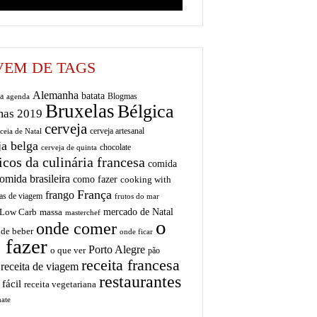
EM DE TAGS
Alemanha
batata
a
Blogmas
agenda
Bruxelas
Bélgica
mas 2019
cerveja
cerveja artesanal
ceia de Natal
ja belga
chocolate
cerveja de quinta
icos da culinária francesa
comida
omida brasileira
como fazer
cooking with
França
frango
as de viagem
frutos do mar
mercado de Natal
Low Carb
massa
masterchef
o
onde comer
de beber
onde ficar
 fazer
Porto Alegre
o que ver
pão
receita francesa
receita de viagem
restaurantes
 fácil
receita vegetariana
ate