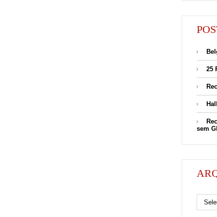
POS
Bel
25 
Rec
Hal
Rec
sem G
AR
Arquivos