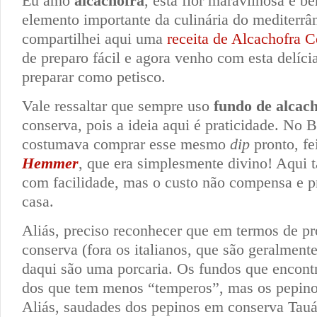
Eu amo
alcachofra
, esta flor maravilhosa e be
elemento importante da culinária do mediterrâ
compartilhei aqui uma
receita de Alcachofra C
de preparo fácil e agora venho com esta delíc
preparar como petisco.
Vale ressaltar que sempre uso
fundo de alcac
conserva, pois a ideia aqui é praticidade. No B
costumava comprar esse mesmo
dip
pronto, fe
Hemmer
, que era simplesmente divino! Aqui
com facilidade, mas o custo não compensa e pr
casa.
Aliás, preciso reconhecer que em termos de p
conserva (fora os italianos, que são geralment
daqui são uma porcaria. Os fundos que encont
dos que tem menos “temperos”, mas os pepinos
Aliás, saudades dos pepinos em conserva Tauá