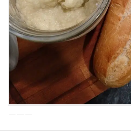
— — —