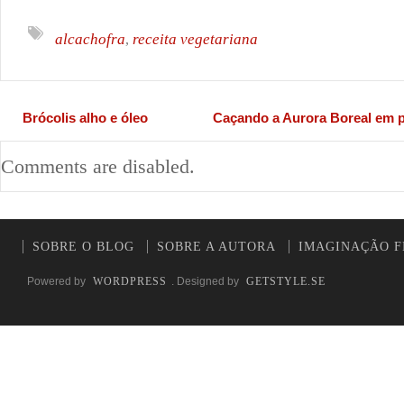
alcachofra
receita vegetariana
,
Brócolis alho e óleo
Caçando a Aurora Boreal em p
Comments are disabled.
SOBRE O BLOG
SOBRE A AUTORA
IMAGINAÇÃO F
Powered by
WORDPRESS
. Designed by
GETSTYLE.SE