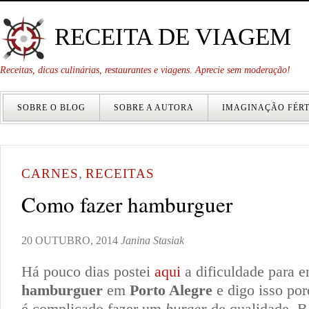
RECEITA DE VIAGEM
Receitas, dicas culinárias, restaurantes e viagens. Aprecie sem moderação!
SOBRE O BLOG
SOBRE A AUTORA
IMAGINAÇÃO FÉRT
CARNES
,
RECEITAS
Como fazer hamburguer
20 OUTUBRO, 2014
Janina Stasiak
Há pouco dias postei
aqui
a dificuldade para 
hamburguer
em
Porto Alegre
e digo isso por
é complicado fazer um
burger
de qualidade. B