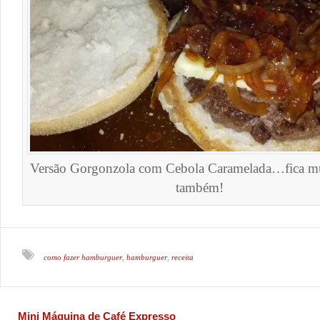
Versão Gorgonzola com Cebola Caramelada…fica m
também!
como fazer hamburguer
hamburguer
receita
,
,
Mini Máquina de Café Expresso