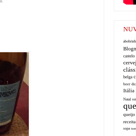
o.
NUV
abobrinh
Blog
castelo
cerve
cláss
c
belga
beer
dic
Itália
on
Natal
que
queijo
receita
sopa
tom