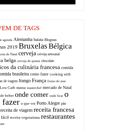
EM DE TAGS
Alemanha
batata
a
Blogmas
agenda
Bruxelas
Bélgica
mas 2019
cerveja
cerveja artesanal
ceia de Natal
ja belga
chocolate
cerveja de quinta
icos da culinária francesa
comida
omida brasileira
como fazer
cooking with
França
frango
as de viagem
frutos do mar
mercado de Natal
Low Carb
massa
masterchef
o
onde comer
de beber
onde ficar
 fazer
Porto Alegre
o que ver
pão
receita francesa
receita de viagem
restaurantes
 fácil
receita vegetariana
ate