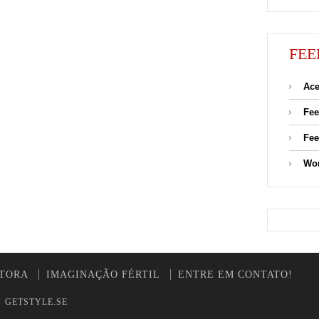
FEE
Ace
Fee
Fee
Wor
UTORA
IMAGINAÇÃO FÉRTIL
ENTRE EM CONTATO!
y
GETSTYLE.SE