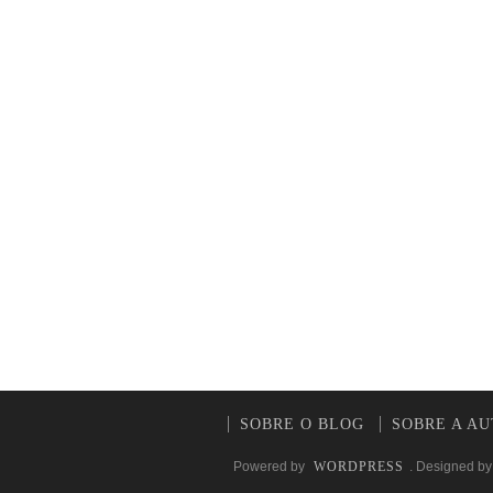
SOBRE O BLOG
SOBRE A A
Powered by
WORDPRESS
. Designed b