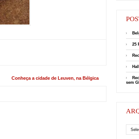
POS
Bel
25 
Rec
Hal
Rec
Conheça a cidade de Leuven, na Bélgica
sem G
AR
Arquivos