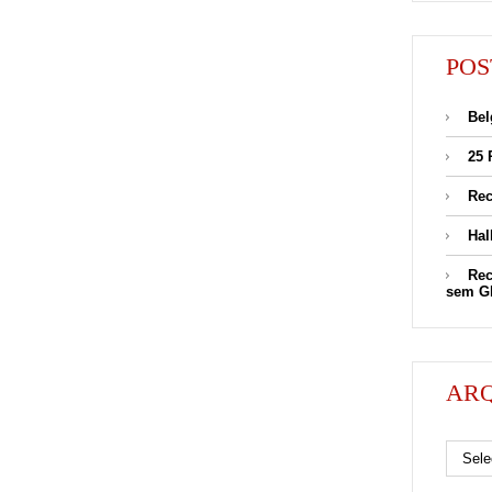
POS
Bel
25 
Rec
Hal
Rec
sem G
AR
Arquivos