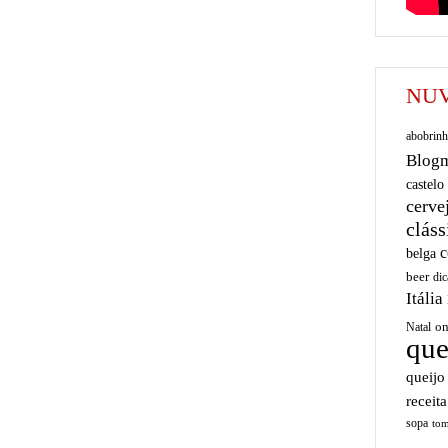
NUV
abobrinh
Blog
castelo
cerve
cláss
c
belga
beer
dic
Itália
on
Natal
que
queijo
receita
sopa
tom