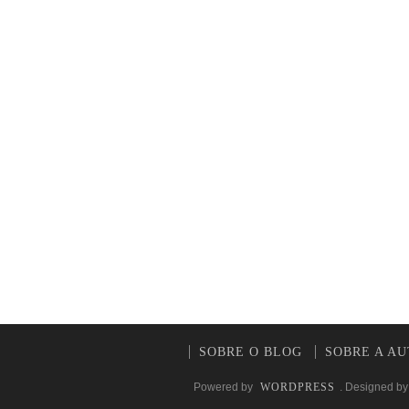
SOBRE O BLOG
SOBRE A A
Powered by
WORDPRESS
. Designed b