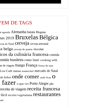
EM DE TAGS
Alemanha
batata
a
Blogmas
agenda
Bruxelas
Bélgica
mas 2019
cerveja
cerveja artesanal
ceia de Natal
ja belga
chocolate
cerveja de quinta
icos da culinária francesa
comida
omida brasileira
como fazer
cooking with
França
frango
as de viagem
frutos do mar
mercado de Natal
Low Carb
massa
masterchef
o
onde comer
de beber
onde ficar
 fazer
Porto Alegre
o que ver
pão
receita francesa
receita de viagem
restaurantes
 fácil
receita vegetariana
ate