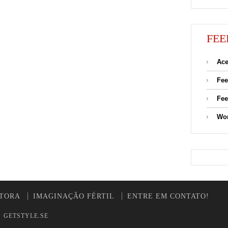
FEE
Ace
Fee
Fee
Wor
UTORA
IMAGINAÇÃO FÉRTIL
ENTRE EM CONTATO!
y
GETSTYLE.SE