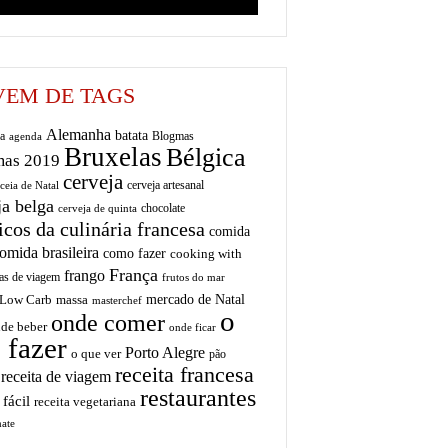
EM DE TAGS
Alemanha
batata
a
Blogmas
agenda
Bruxelas
Bélgica
mas 2019
cerveja
cerveja artesanal
ceia de Natal
ja belga
chocolate
cerveja de quinta
icos da culinária francesa
comida
omida brasileira
como fazer
cooking with
França
frango
as de viagem
frutos do mar
mercado de Natal
Low Carb
massa
masterchef
o
onde comer
de beber
onde ficar
 fazer
Porto Alegre
o que ver
pão
receita francesa
receita de viagem
restaurantes
 fácil
receita vegetariana
ate