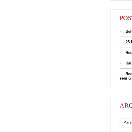
POS
Bel
25 
Rec
Hal
Rec
sem G
AR
Arquivos