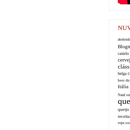
NUV
abobrinh
Blog
castelo
cerve
cláss
c
belga
beer
dic
Itália
on
Natal
que
queijo
receita
sopa
tom