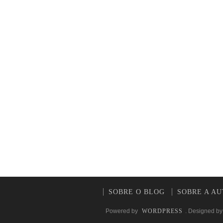
SOBRE O BLOG
SOBRE A A
Powered by
WORDPRESS
. Designed b