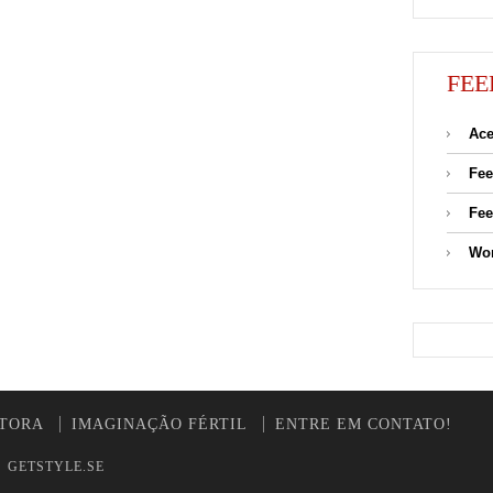
FEE
Ace
Fee
Fee
Wor
UTORA
IMAGINAÇÃO FÉRTIL
ENTRE EM CONTATO!
y
GETSTYLE.SE