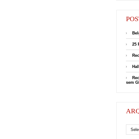
POS
Bel
25 
Rec
Hal
Rec
sem G
AR
Arquivos