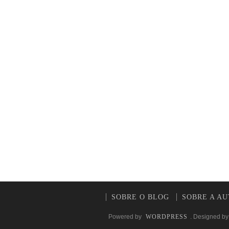
SOBRE O BLOG
SOBRE A A
Powered by
WORDPRESS
. Designed b