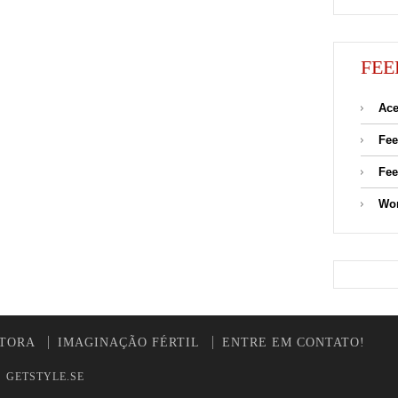
FEE
Ace
Fee
Fee
Wor
UTORA
IMAGINAÇÃO FÉRTIL
ENTRE EM CONTATO!
y
GETSTYLE.SE