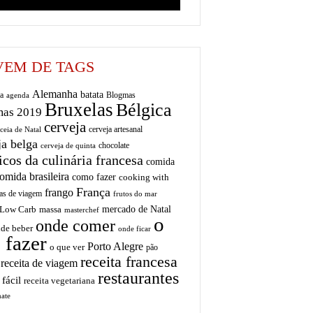
EM DE TAGS
Alemanha
batata
a
Blogmas
agenda
Bruxelas
Bélgica
mas 2019
cerveja
cerveja artesanal
ceia de Natal
ja belga
chocolate
cerveja de quinta
icos da culinária francesa
comida
omida brasileira
como fazer
cooking with
França
frango
as de viagem
frutos do mar
mercado de Natal
Low Carb
massa
masterchef
o
onde comer
de beber
onde ficar
 fazer
Porto Alegre
o que ver
pão
receita francesa
receita de viagem
restaurantes
 fácil
receita vegetariana
ate