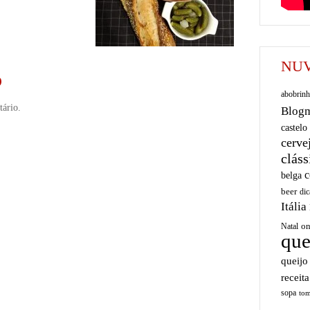
NUV
O
abobrinh
ário.
Blog
castelo
cerve
cláss
c
belga
beer
dic
Itália
on
Natal
que
queijo
receita
sopa
tom