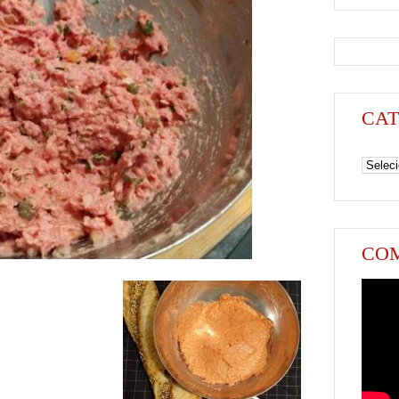
CAT
Categori
COM