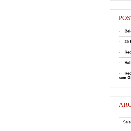
POS
Bel
25 
Rec
Hal
Rec
sem G
AR
Arquivos