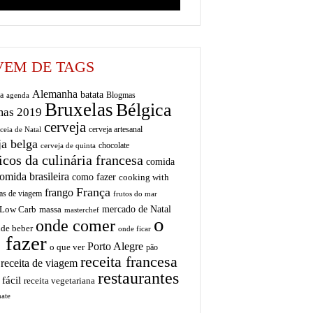
EM DE TAGS
Alemanha
batata
a
Blogmas
agenda
Bruxelas
Bélgica
mas 2019
cerveja
cerveja artesanal
ceia de Natal
ja belga
chocolate
cerveja de quinta
icos da culinária francesa
comida
omida brasileira
como fazer
cooking with
França
frango
as de viagem
frutos do mar
mercado de Natal
Low Carb
massa
masterchef
o
onde comer
de beber
onde ficar
 fazer
Porto Alegre
o que ver
pão
receita francesa
receita de viagem
restaurantes
 fácil
receita vegetariana
ate