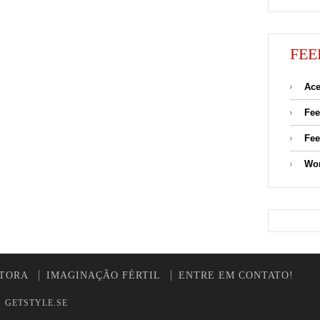
FEE
Ace
Fee
Fee
Wor
UTORA
IMAGINAÇÃO FÉRTIL
ENTRE EM CONTATO!
y
GETSTYLE.SE