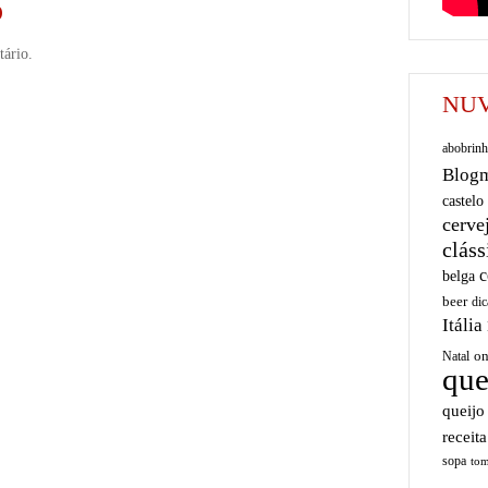
O
ário.
NUV
abobrinh
Blog
castelo
cerve
cláss
c
belga
beer
dic
Itália
on
Natal
que
queijo
receita
sopa
tom