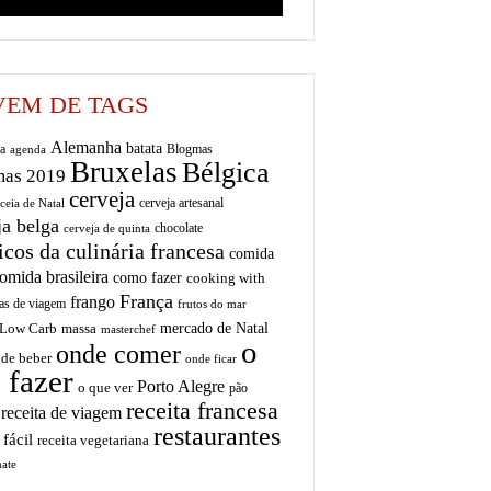
EM DE TAGS
Alemanha
batata
a
Blogmas
agenda
Bruxelas
Bélgica
mas 2019
cerveja
cerveja artesanal
ceia de Natal
ja belga
chocolate
cerveja de quinta
icos da culinária francesa
comida
omida brasileira
como fazer
cooking with
França
frango
as de viagem
frutos do mar
mercado de Natal
Low Carb
massa
masterchef
o
onde comer
de beber
onde ficar
 fazer
Porto Alegre
o que ver
pão
receita francesa
receita de viagem
restaurantes
 fácil
receita vegetariana
ate