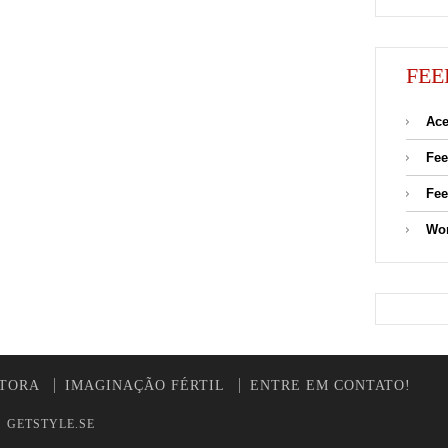
FEE
Ace
Fee
Fee
Wor
UTORA
IMAGINAÇÃO FÉRTIL
ENTRE EM CONTATO!
y
GETSTYLE.SE