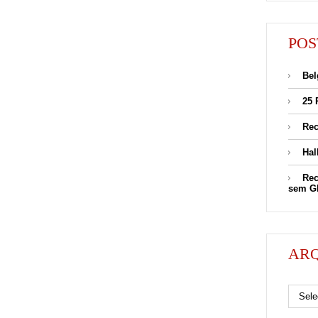
POS
Bel
25 
Rec
Hal
Rec
sem G
AR
Arquivos