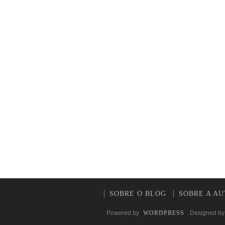
SOBRE O BLOG
SOBRE A A
Powered by
WORDPRESS
. Designed b