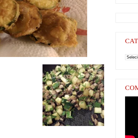
CAT
Categori
COM