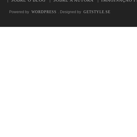
SOBRE O BLOG
SOBRE A AUTORA
IMAGINAÇÃO F
Powered by
WORDPRESS
. Designed by
GETSTYLE.SE