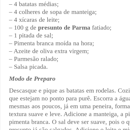
– 4 batatas médias;
– 4 colheres de sopa de manteiga;
– 4 xícaras de leite;
– 100 g de
presunto de Parma
fatiado;
– 1 pitada de sal;
– Pimenta branca moída na hora;
– Azeite de oliva extra virgem;
– Parmesão ralado;
– Salsa picada.
Modo de Preparo
Descasque e pique as batatas em rodelas. Coz
que estejam no ponto para purê. Escorra a ág
mesmas aos poucos, já em uma peneira, form
textura suave e leve. Adicione a manteiga, a pi
pimenta branca. O sal deve ser suave, pois o q
presunto já são salgados. Adicione o leite e m