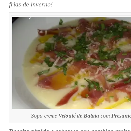
frias de inverno!
Sopa creme
Velouté de Batata
com
Presunt