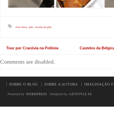
erva-doce
pão
receita de pão
,
,
Tour por Cracóvia na Polônia
Castelos da Bélgic
Comments are disabled.
SOBRE O BLOG
SOBRE A AUTORA
IMAGINAÇÃO F
Powered by
WORDPRESS
. Designed by
GETSTYLE.SE