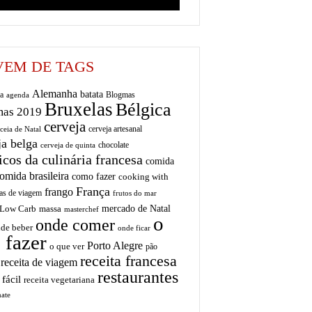
EM DE TAGS
Alemanha
batata
a
Blogmas
agenda
Bruxelas
Bélgica
mas 2019
cerveja
cerveja artesanal
ceia de Natal
ja belga
chocolate
cerveja de quinta
icos da culinária francesa
comida
omida brasileira
como fazer
cooking with
França
frango
as de viagem
frutos do mar
mercado de Natal
Low Carb
massa
masterchef
o
onde comer
de beber
onde ficar
 fazer
Porto Alegre
o que ver
pão
receita francesa
receita de viagem
restaurantes
 fácil
receita vegetariana
ate