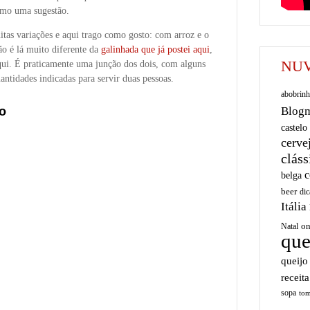
como uma sugestão.
tas variações e aqui trago como gosto: com arroz e o
o é lá muito diferente da
galinhada que já postei aqui
,
NUV
qui. É praticamente uma junção dos dois, com alguns
tidades indicadas para servir duas pessoas.
abobrinh
o
Blog
castelo
cerve
cláss
c
belga
beer
dic
Itália
on
Natal
que
queijo
receita
sopa
tom