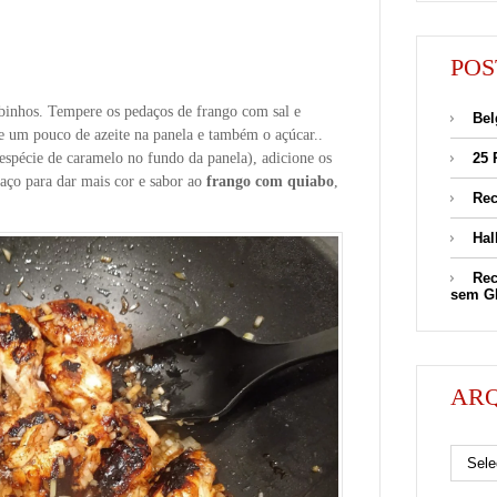
POS
binhos. Tempere os pedaços de frango com sal e
Bel
e um pouco de azeite na panela e também o açúcar..
spécie de caramelo no fundo da panela), adicione os
25 
aço para dar mais cor e sabor ao
frango com quiabo
,
Rec
Hal
Rec
sem G
AR
Arquivos