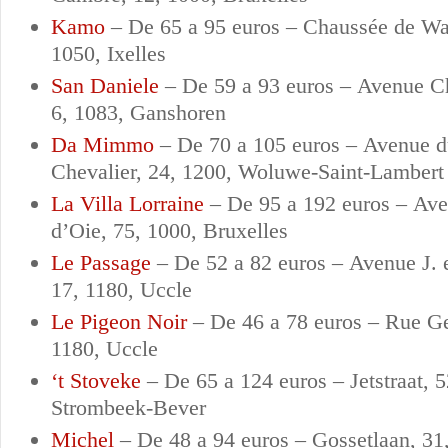
Kamo
–
De 65 a 95 euros –
Chaussée de Wat
1050, Ixelles
San Daniele
–
De 59 a 93 euros –
Avenue Ch
6, 1083, Ganshoren
Da Mimmo
–
De 70 a 105 euros –
Avenue d
Chevalier, 24, 1200, Woluwe-Saint-Lambert
La Villa Lorraine
–
De 95 a 192 euros –
Ave
d’Oie, 75, 1000, Bruxelles
Le Passage
–
De 52 a 82 euros –
Avenue J. e
17, 1180, Uccle
Le Pigeon Noir
–
De 46 a 78 euros –
Rue Ge
1180, Uccle
‘t Stoveke
–
De 65 a 124 euros –
Jetstraat, 
Strombeek-Bever
Michel
–
De 48 a 94 euros –
Gossetlaan, 31