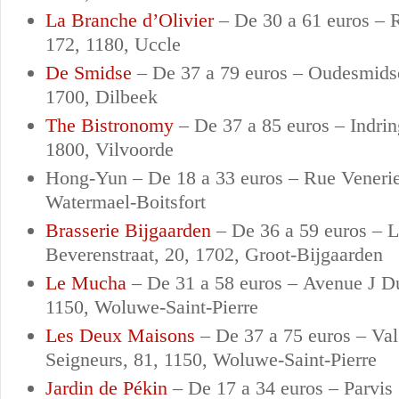
La Branche d’Olivier
–
De 30 a 61 euros –
172, 1180, Uccle
De Smidse
–
De 37 a 79 euros –
Oudesmidse
1700, Dilbeek
The Bistronomy
–
De 37 a 85 euros –
Indri
1800, Vilvoorde
Hong-Yun –
De 18 a 33 euros –
Rue Venerie
Watermael-Boitsfort
Brasserie Bijgaarden
–
De 36 a 59 euros –
L
Beverenstraat, 20, 1702, Groot-Bijgaarden
Le Mucha
–
De 31 a 58 euros –
Avenue J Du
1150, Woluwe-Saint-Pierre
Les Deux Maisons
–
De 37 a 75 euros –
Val
Seigneurs, 81, 1150, Woluwe-Saint-Pierre
Jardin de Pékin
–
De 17 a 34 euros –
Parvis 