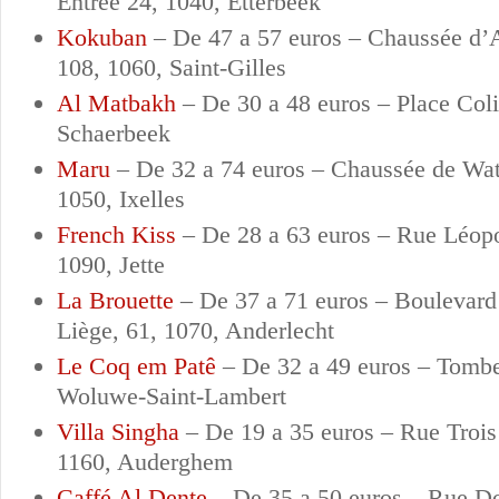
Entrée 24, 1040, Etterbeek
Kokuban
–
De 47 a 57 euros –
Chaussée d’
108, 1060, Saint-Gilles
Al Matbakh
–
De 30 a 48 euros –
Place Col
Schaerbeek
Maru
–
De 32 a 74 euros –
Chaussée de Wat
1050, Ixelles
French Kiss
–
De 28 a 63 euros –
Rue Léopo
1090, Jette
La Brouette
–
De 37 a 71 euros –
Boulevard
Liège, 61, 1070, Anderlecht
Le Coq em Patê
–
De 32 a 49 euros –
Tombe
Woluwe-Saint-Lambert
Villa Singha
–
De 19 a 35 euros –
Rue Trois
1160, Auderghem
Caffé Al Dente
–
De 35 a 50 euros –
Rue Do