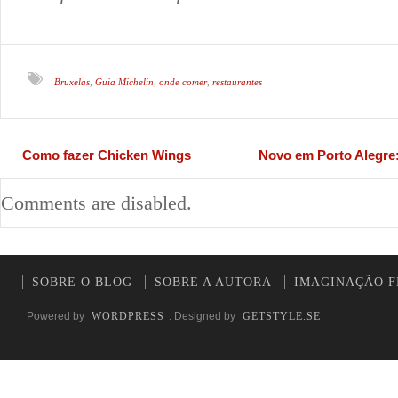
Bruxelas
Guia Michelin
onde comer
restaurantes
,
,
,
Como fazer Chicken Wings
Novo em Porto Alegre:
Comments are disabled.
SOBRE O BLOG
SOBRE A AUTORA
IMAGINAÇÃO F
Powered by
WORDPRESS
. Designed by
GETSTYLE.SE