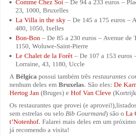
Comme Chez Soi
– De 94 a 233 euros – Pl
23, 1000, Bruxelles
La Villa in the sky
– De 145 a 175 euros – 
480, 1050, Ixelles
Bon-Bon
– De 85 a 230 euros – Avenue de T
1150, Woluwe-Saint-Pierre
Le Chalet de la Forêt
– De 107 a 153 euros 
Lorraine, 43, 1180, Uccle
A
Bélgica
possui também três
restaurantes co
nenhum deles em
Bruxelas
. São eles:
De Karm
Hertog Jan
(Bruges) e
Hof Van Cleve
(Kortrijk
Os restaurantes que provei (e aprovei!),listad
sem estrelas ou selo
Bib Gourmand
) são o
La 
t’Notenhof
. Falarei mais deles em um próximo
já recomendo a visita!