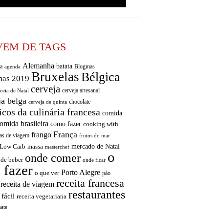
EM DE TAGS
Alemanha
batata
a
Blogmas
agenda
Bruxelas
Bélgica
mas 2019
cerveja
cerveja artesanal
ceia de Natal
ja belga
chocolate
cerveja de quinta
icos da culinária francesa
comida
omida brasileira
como fazer
cooking with
França
frango
as de viagem
frutos do mar
mercado de Natal
Low Carb
massa
masterchef
o
onde comer
de beber
onde ficar
 fazer
Porto Alegre
o que ver
pão
receita francesa
receita de viagem
restaurantes
 fácil
receita vegetariana
ate