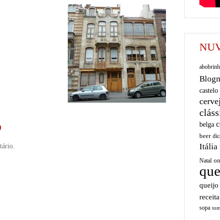
NUV
abobrinh
Blog
castelo
cerve
cláss
c
belga
O
beer
dic
Itália
ário.
on
Natal
que
queijo
receita
sopa
tom