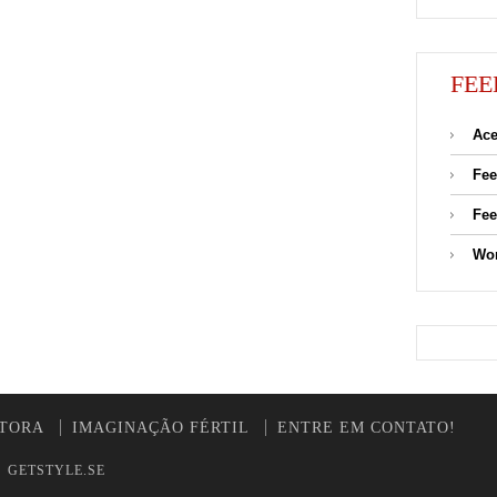
FEE
Ace
Fee
Fee
Wor
UTORA
IMAGINAÇÃO FÉRTIL
ENTRE EM CONTATO!
y
GETSTYLE.SE