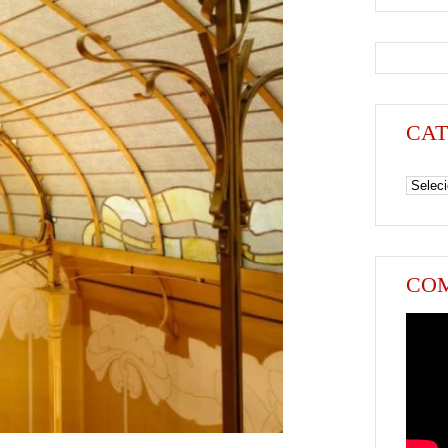
CAT
Categori
COM