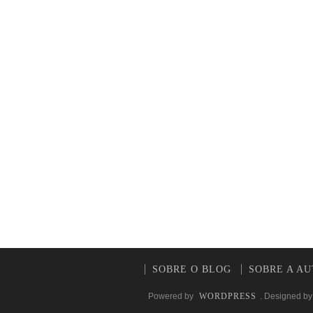
SOBRE O BLOG
SOBRE A A
Powered by
WORDPRESS
. Designed b