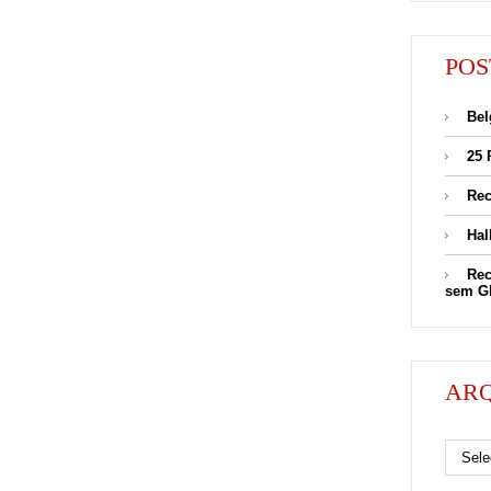
POS
Bel
25 
Rec
Hal
Rec
sem G
AR
Arquivos