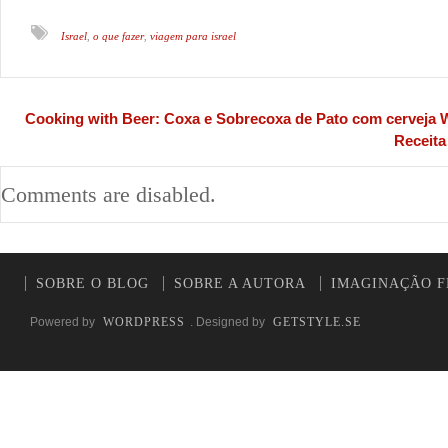
Israel
o que fazer
viagem para israel
,
,
Cooking with Beer: Coxa e Sobrecoxa de Pato com cerveja 
Receita
Comments are disabled.
SOBRE O BLOG
SOBRE A AUTORA
IMAGINAÇÃO F
Powered by
WORDPRESS
. Designed by
GETSTYLE.SE