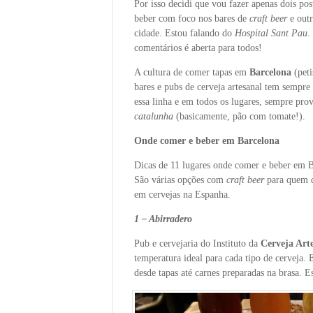
Por isso decidi que vou fazer apenas dois po
beber com foco nos bares de
craft beer
e outr
cidade. Estou falando do
Hospital Sant Pau
.
comentários é aberta para todos!
A cultura de comer tapas em
Barcelona
(peti
bares e pubs de cerveja artesanal tem sempre
essa linha e em todos os lugares, sempre pr
catalunha
(basicamente, pão com tomate!).
Onde comer e beber em Barcelona
Dicas de 11 lugares onde comer e beber em B
São várias opções com
craft beer
para quem q
em cervejas na Espanha.
1 – Abirradero
Pub e cervejaria do Instituto da
Cerveja Art
temperatura ideal para cada tipo de cerveja. 
desde tapas até carnes preparadas na brasa. Es