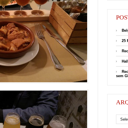
POS
Bel
25 
Rec
Hal
Rec
sem G
AR
Arquivos