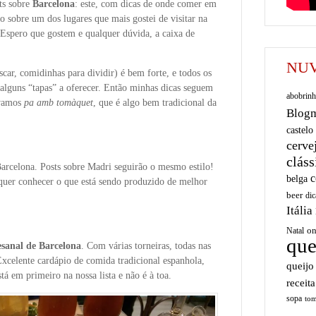
sts sobre
Barcelona
: este, com dicas de onde comer em
o sobre um dos lugares que mais gostei de visitar na
 Espero que gostem e qualquer dúvida, a caixa de
NUV
scar, comidinhas para dividir) é bem forte, e todos os
 alguns “tapas” a oferecer. Então minhas dicas seguem
abobrinh
ovamos
pa amb tomàquet
, que é algo bem tradicional da
Blog
castelo
cerve
cláss
arcelona. Posts sobre Madri seguirão o mesmo estilo!
c
belga
uer conhecer o que está sendo produzido de melhor
beer
dic
Itália
on
Natal
que
esanal de Barcelona
. Com várias torneiras, todas nas
Excelente cardápio de comida tradicional espanhola,
queijo
tá em primeiro na nossa lista e não é à toa.
receita
sopa
tom