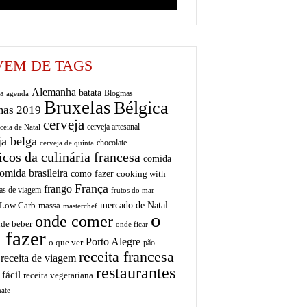
EM DE TAGS
Alemanha
batata
a
Blogmas
agenda
Bruxelas
Bélgica
mas 2019
cerveja
cerveja artesanal
ceia de Natal
ja belga
chocolate
cerveja de quinta
icos da culinária francesa
comida
omida brasileira
como fazer
cooking with
França
frango
as de viagem
frutos do mar
mercado de Natal
Low Carb
massa
masterchef
o
onde comer
de beber
onde ficar
 fazer
Porto Alegre
o que ver
pão
receita francesa
receita de viagem
restaurantes
 fácil
receita vegetariana
ate