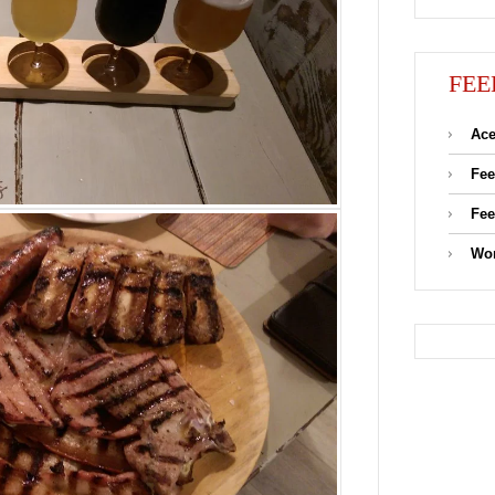
FEE
Ace
Fee
Fee
Wor