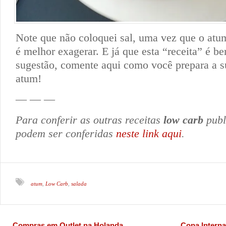
Note que não coloquei sal, uma vez que o atum
é melhor exagerar. E já que esta “receita” é 
sugestão, comente aqui como você prepara a 
atum!
— — —
Para conferir as outras receitas
low carb
publ
podem ser conferidas
neste link aqui
.
atum
Low Carb
salada
,
,
Compras em Outlet na Holanda
Copa Interna