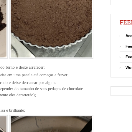
FEE
Ace
Fee
Fee
 do forno e deixe arrefecer;
Wor
leite em uma panela até começar a ferver;
icado e deixe descansar por alguns
epender do tamanho de seus pedaços de chocolate.
nte eles derreterão);
isa e brilhante;