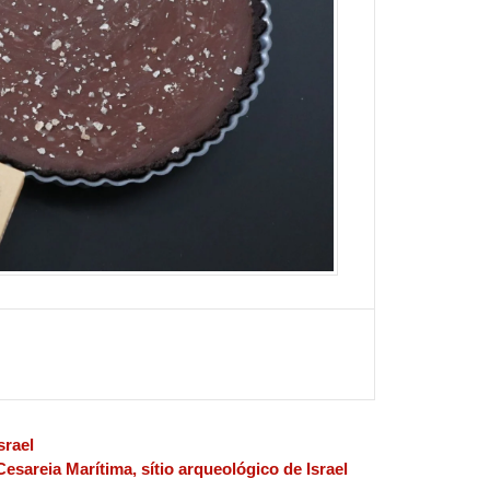
srael
Cesareia Marítima, sítio arqueológico de Israel