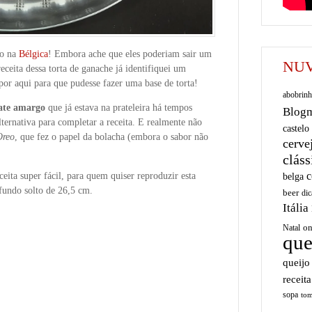
o na
Bélgica
! Embora ache que eles poderiam sair um
NUV
eceita dessa torta de ganache já identifiquei um
or aqui para que pudesse fazer uma base de torta!
abobrinh
ate amargo
que já estava na prateleira há tempos
Blog
lternativa para completar a receita. E realmente não
castelo
Oreo
, que fez o papel da bolacha (embora o sabor não
cerve
cláss
c
eita super fácil, para quem quiser reproduzir esta
belga
fundo solto de 26,5 cm.
beer
dic
Itália
on
Natal
que
queijo
receita
sopa
tom