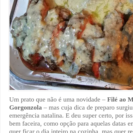
Um prato que não é uma novidade –
Filé ao 
Gorgonzola
– mas cuja dica de preparo surgi
emergência natalina. E deu super certo, por iss
bem faceira, como opção para aquelas datas 
quer ficar o dia inteiro na cozinha, mas quer r