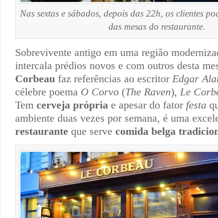
Nas sextas e sábados, depois das 22h, os clientes 
das mesas do restaurante.
Sobrevivente antigo em uma região moderniza
intercala prédios novos e com outros desta m
Corbeau
faz referências ao escritor
Edgar Ala
célebre poema
O
Corvo
(
The Raven
),
Le Cor
Tem
cerveja própria
e apesar do fator
festa
q
ambiente duas vezes por semana, é uma excel
restaurante
que serve
comida belga tradicio