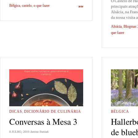
O Castelo de H
Bélgica
,
castelo
,
o que fazer
»»
principais atraçõ
Alsácia, na Fra
da nossa visita 
Alsácia
,
Blogmas 
que fazer
DICAS
,
DICIONÁRIO DE CULINÁRIA
BÉLGICA
Conversas à Mesa 3
Hallerbo
de blue
8 JULHO, 2019
Janina Stasiak