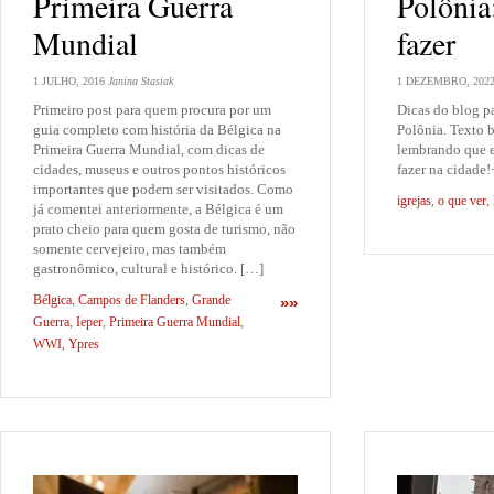
Primeira Guerra
Polônia
Mundial
fazer
1 JULHO, 2016
Janina Stasiak
1 DEZEMBRO, 202
Primeiro post para quem procura por um
Dicas do blog pa
guia completo com história da Bélgica na
Polônia. Texto b
Primeira Guerra Mundial, com dicas de
lembrando que e
cidades, museus e outros pontos históricos
fazer na cidade
importantes que podem ser visitados. Como
igrejas
,
o que ver
,
já comentei anteriormente, a Bélgica é um
prato cheio para quem gosta de turismo, não
somente cervejeiro, mas também
gastronômico, cultural e histórico. […]
Bélgica
,
Campos de Flanders
,
Grande
»»
Guerra
,
Ieper
,
Primeira Guerra Mundial
,
WWI
,
Ypres