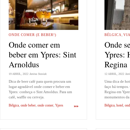
ONDE COMER (E BEBER!)
BÉLGICA
,
VI
Onde comer em
Onde se
beber em Ypres: Sint
Ypres: 
Arnoldus
Regina
19 ABRIL, 2022
Janina Stasiak
12 ABRIL, 2022
Jani
Dica de beer café para quem procura um
Uma dica de hot
lugar agradável onde comer e beber em
faço há tempos.
Ypres: conheça o Sint Arnoldus. Para um
Regina em Ypres,
café, waffle ou cerveja.
monumentos da
Bélgica
,
onde beber
,
onde comer
,
Ypres
Bélgica
,
hotel
,
ond
»»