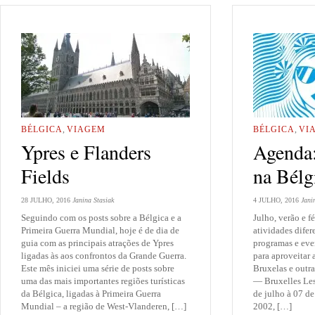
BÉLGICA
,
VIAGEM
BÉLGICA
,
VI
Ypres e Flanders
Agenda
Fields
na Bélg
28 JULHO, 2016
Janina Stasiak
4 JULHO, 2016
Jani
Seguindo com os posts sobre a Bélgica e a
Julho, verão e f
Primeira Guerra Mundial, hoje é de dia de
atividades difer
guia com as principais atrações de Ypres
programas e eve
ligadas às aos confrontos da Grande Guerra.
para aproveitar
Este mês iniciei uma série de posts sobre
Bruxelas e outr
uma das mais importantes regiões turísticas
— Bruxelles Les
da Bélgica, ligadas à Primeira Guerra
de julho à 07 d
Mundial – a região de West-Vlanderen, […]
2002, […]