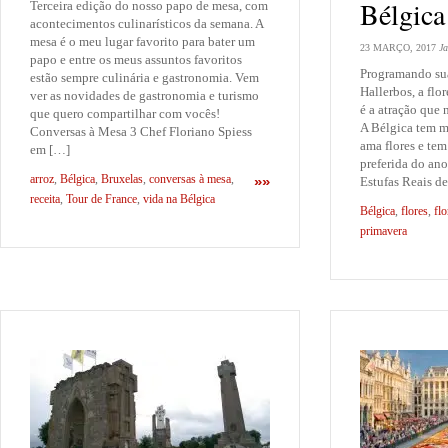
Bélgica
Terceira edição do nosso papo de mesa, com
acontecimentos culinarísticos da semana. A
mesa é o meu lugar favorito para bater um
23 MARÇO, 2017
Ja
papo e entre os meus assuntos favoritos
Programando su
estão sempre culinária e gastronomia. Vem
Hallerbos, a flo
ver as novidades de gastronomia e turismo
é a atração que n
que quero compartilhar com vocês!
A Bélgica tem m
Conversas à Mesa 3 Chef Floriano Spiess
ama flores e te
em […]
preferida do ano
arroz
,
Bélgica
,
Bruxelas
,
conversas à mesa
,
»»
Estufas Reais d
receita
,
Tour de France
,
vida na Bélgica
Bélgica
,
flores
,
flo
primavera