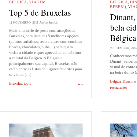
BÉLGICA
,
VIAGEM
BÉLGICA
,
DI
BEBER!)
,
VIA
Top 5 de Bruxelas
Dinant,
11 NOVEMBRO, 2015
Janina Stasiak
bela ci
Mais uma série de posts com atrações de
Bélgica
Bruxelas, com lista das 5 melhores opções
(pontos turísticos, restaurantes com comidas
típicas, chocolates, pubs…) para quem
9 SETEMBRO, 2015
visita a cidade e quer aproveitar ao máximo
Conhecemos mai
a capital da Bélgica. A Bélgica e
Dinant! Saiba m
principalmente sua capital, Bruxelas, não
visual de contos
estão entre as listas de lugares favoritos para
na beira do rio 
se visitar […]
Bélgica
,
Dinant
,
o
Bruxelas
,
top 5
»»
restaurantes