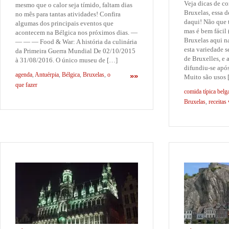
Veja dicas de c
mesmo que o calor seja tímido, faltam dias
Bruxelas, essa d
no mês para tantas atividades! Confira
daqui! Não que t
algumas dos principais eventos que
mas é bem fácil
acontecem na Bélgica nos próximos dias. —
Bruxelas aqui na
— — — Food & War: A história da culinária
esta variedade s
da Primeira Guerra Mundial De 02/10/2015
de Bruxelles, e
à 31/08/2016. O único museu de […]
difundiu-se apó
agenda
,
Antuérpia
,
Bélgica
,
Bruxelas
,
o
»»
Muito são usos
que fazer
comida típica belg
Bruxelas
,
receitas