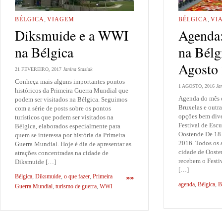
BÉLGICA
,
VIAGEM
BÉLGICA
,
VI
Diksmuide e a WWI
Agenda
na Bélgica
na Bélg
Agosto
21 FEVEREIRO, 2017
Janina Stasiak
Conheça mais alguns importantes pontos
1 AGOSTO, 2016
Ja
históricos da Primeira Guerra Mundial que
Agenda do mês d
podem ser visitados na Bélgica. Seguimos
Bruxelas e outr
com a série de posts sobre os pontos
opções bem div
turísticos que podem ser visitados na
Festival de Escu
Bélgica, elaborados especialmente para
Oostende De 18 
quem se interessa por história da Primeira
2016. Todos os 
Guerra Mundial. Hoje é dia de apresentar as
cidade de Oosten
atrações concentradas na cidade de
recebem o Festiv
Diksmuide […]
[…]
Bélgica
,
Diksmuide
,
o que fazer
,
Primeira
»»
agenda
,
Bélgica
,
B
Guerra Mundial
,
turismo de guerra
,
WWI