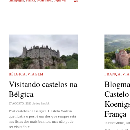
champagne
,
França
,
o que fazer
,
o que ver
»»
BÉLGICA
,
VIAGEM
FRANÇA
,
VI
Visitando castelos na
Blogma
Bélgica
Castelo
Koenig
27 AGOSTO, 2020
Janina Stasiak
França
Post castelos da Bélgica. Castelo Walzin
que ilustra o post é um dos que sempre está
nas listas dos mais bonitos, mas não pode
18 DEZEMBRO, 20
ser visitado.+