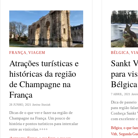
FRANÇA
,
VIAGEM
BÉLGICA
,
VI
Atrações turísticas e
Sankt V
históricas da região
para vis
de Champagne na
Bélgica
França
7 ABRIL, 2021
Janin
Dica de passeio
28 JUNHO, 2021
Janina Stasiak
para região fala
Dicas de o que ver e fazer na região de
Conheça Sankt V
Champagne na França. Um pouco de
com excelente 
história e pontos turísticos para intercalar
Bélgica
,
o que faz
entre as vinícolas.++++
Vith
,
Segunda Gue