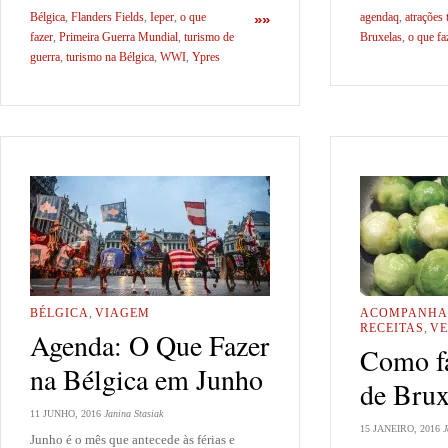
Bélgica
,
Flanders Fields
,
Ieper
,
o que
agendaq
,
atrações 
»»
fazer
,
Primeira Guerra Mundial
,
turismo de
Bruxelas
,
o que fa
guerra
,
turismo na Bélgica
,
WWI
,
Ypres
BÉLGICA
,
VIAGEM
ACOMPANHA
RECEITAS
,
VE
Agenda: O Que Fazer
Como f
na Bélgica em Junho
de Brux
11 JUNHO, 2016
Janina Stasiak
15 JANEIRO, 2016
J
Junho é o mês que antecede às férias e