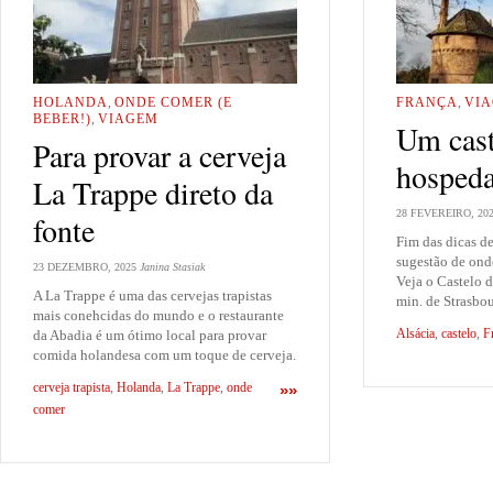
HOLANDA
,
ONDE COMER (E
FRANÇA
,
VI
BEBER!)
,
VIAGEM
Um cast
Para provar a cerveja
hospeda
La Trappe direto da
28 FEVEREIRO, 20
fonte
Fim das dicas d
sugestão de onde
23 DEZEMBRO, 2025
Janina Stasiak
Veja o Castelo d
A La Trappe é uma das cervejas trapistas
min. de Strasbou
mais conehcidas do mundo e o restaurante
Alsácia
,
castelo
,
F
da Abadia é um ótimo local para provar
comida holandesa com um toque de cerveja.
cerveja trapista
,
Holanda
,
La Trappe
,
onde
»»
comer